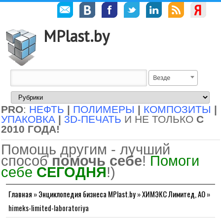
MPlast.by
Везде
PRO
:
НЕФТЬ
|
ПОЛИМЕРЫ
|
КОМПОЗИТЫ
|
УПАКОВКА
|
3D-ПЕЧАТЬ
И НЕ ТОЛЬКО
С
2010 ГОДА!
Помощь другим - лучший
способ
помочь себе
!
Помоги
себе
СЕГОДНЯ
!)
Главная
»
Энциклопедия бизнеса MPlast.by
»
ХИМЭКС Лимитед, АО
»
himeks-limited-laboratoriya