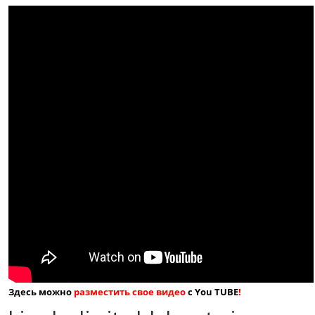
Здесь можно
разместить свое видео
с You TUBE
!