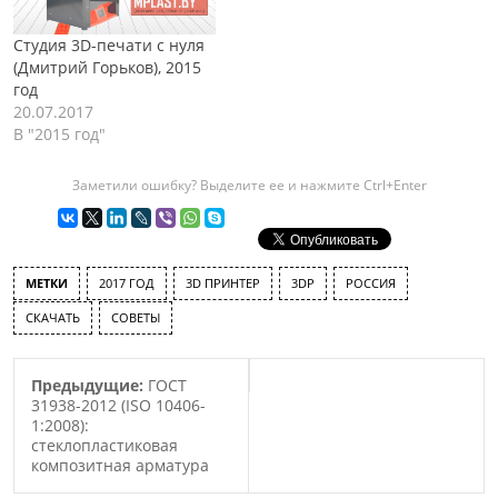
Студия 3D-печати с нуля
(Дмитрий Горьков), 2015
год
20.07.2017
В "2015 год"
Заметили ошибку? Выделите ее и нажмите Ctrl+Enter
МЕТКИ
2017 ГОД
3D ПРИНТЕР
3DP
РОССИЯ
СКАЧАТЬ
СОВЕТЫ
Предыдущие:
ГОСТ
31938-2012 (ISO 10406-
1:2008):
стеклопластиковая
композитная арматура