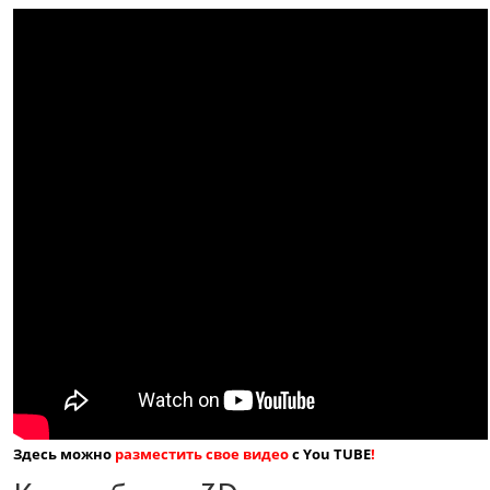
Здесь можно
разместить свое видео
с You TUBE
!