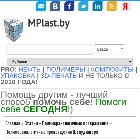
MPlast.by
Везде
PRO
:
НЕФТЬ
|
ПОЛИМЕРЫ
|
КОМПОЗИТЫ
|
УПАКОВКА
|
3D-ПЕЧАТЬ
И НЕ ТОЛЬКО
С
2010 ГОДА!
Помощь другим - лучший
способ
помочь себе
!
Помоги
себе
СЕГОДНЯ
!)
Главная
»
Статьи
»
Полимераналогичные превращения
»
Полимераналогичные превращения Штаудингера