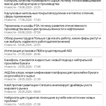
Контроль качества полимерного сырья: почему точное взвешивание
важно для лаборатории и производства
Новости - 18.06.2026 - 23:35
Каучуковые напольные покрытия в рулонах и в плитке: отличия,
сферы применения
Новости - 17.06.2026 - 17:43
Терминалы и шкафы РЗА: почему развитие отечественного
производства важно для промышленности и нефтехимии
Новости - 09.06.2026 - 07:58
Обзор рынка труда в Польше: где искать работу, какие сферы растут и
как выбрать надёжного работодателя (мнение)
Новости - 03.06.2026 - 22:55
Интеграция установки ПБВ в существующий АБЗ
Новости - 31.05.2026 - 20:46
Канифоль становится жидкостью: новый подход к нейтральной
проклейке бумаги
Новости - 29.05.2026 - 17:48
АКД без хлора: новая олефиновая платформа для проклейки бумаги
из российского сырья
Новости - 28.05.2026 - 21:39
Клей против гравитации: Ceresana анализирует драйверы роста
мирового рынка
Новости - 26.05.2026 - 09:09
Нейросети для студентов: помощник в учебе или источник новых
проблем?
Новости - 14.05.2026 - 21:38