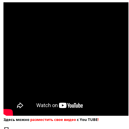
Здесь можно
разместить свое видео
с You TUBE
!