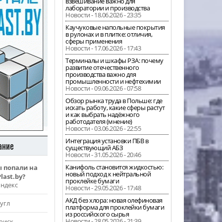
взвешивание важно для
лаборатории и производства
Новости - 18.06.2026 - 23:35
Каучуковые напольные покрытия
в рулонах и в плитке: отличия,
сферы применения
Новости - 17.06.2026 - 17:43
Терминалы и шкафы РЗА: почему
развитие отечественного
производства важно для
промышленности и нефтехимии
Новости - 09.06.2026 - 07:58
Обзор рынка труда в Польше: где
искать работу, какие сферы растут
и как выбрать надёжного
работодателя (мнение)
Новости - 03.06.2026 - 22:55
Интеграция установки ПБВ в
ание
существующий АБЗ
Новости - 31.05.2026 - 20:46
Канифоль становится жидкостью:
ы попали на
новый подход к нейтральной
last.by?
проклейке бумаги
Яндекс
Новости - 29.05.2026 - 17:48
АКД без хлора: новая олефиновая
угл
платформа для проклейки бумаги
из российского сырья
Новости - 28.05.2026 - 21:39
оиск