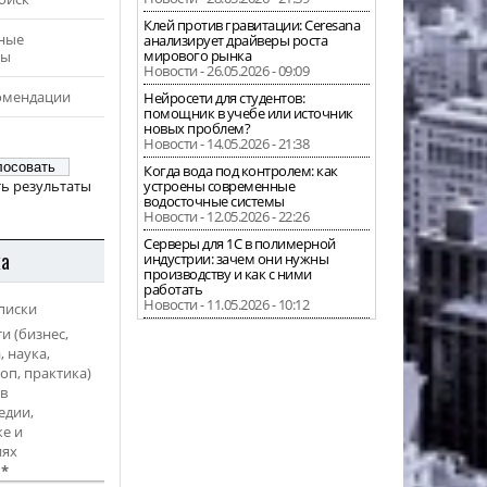
Клей против гравитации: Ceresana
ные
анализирует драйверы роста
мирового рынка
ры
Новости - 26.05.2026 - 09:09
омендации
Нейросети для студентов:
помощник в учебе или источник
новых проблем?
Новости - 14.05.2026 - 21:38
Когда вода под контролем: как
ь результаты
устроены современные
водосточные системы
Новости - 12.05.2026 - 22:26
Серверы для 1С в полимерной
ка
индустрии: зачем они нужны
производству и как с ними
работать
Новости - 11.05.2026 - 10:12
писки
и (бизнес,
, наука,
оп, практика)
в
едии,
е и
иях
l
*