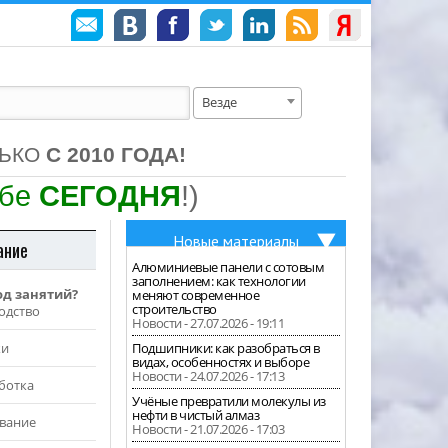
Везде
ЛЬКО
С 2010 ГОДА!
ебе
СЕГОДНЯ
!)
Новые материалы
ание
Алюминиевые панели с сотовым
заполнением: как технологии
од занятий?
меняют современное
строительство
одство
Новости - 27.07.2026 - 19:11
жи
Подшипники: как разобраться в
видах, особенностях и выборе
Новости - 24.07.2026 - 17:13
ботка
Учёные превратили молекулы из
нефти в чистый алмаз
вание
Новости - 21.07.2026 - 17:03