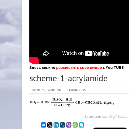
Здесь можно
разместить свое видео
с You TUBE
!
scheme-1-acrylamide
Константин Акиншев
08 марта, 2015
Заметили ошибку? Выдели