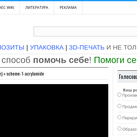
ЕС WIKI
ЛИТЕРАТУРА
РЕКЛАМА
ПОЗИТЫ
|
УПАКОВКА
|
3D-ПЕЧАТЬ
И НЕ ТО
 способ
помочь себе
!
Помоги с
e)
»
scheme-1-acrylamide
Голосов
Ваш р
Произв
Прода
Перера
Образо