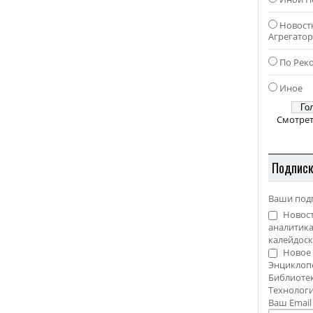
Новост
Агрегато
По Рек
Иное
Смотрет
Подпис
Ваши под
Новост
аналитика
калейдоск
Новое 
Энциклоп
Библиотек
Технолог
Ваш Emai