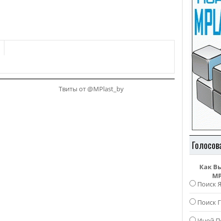
Твиты от @MPlast_by
Голосов
Как В
MP
Поиск 
Поиск Г
Иной П