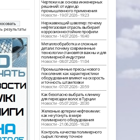
Чертежи как основа инженерных
решений: от идеи до
промышленного применения
Новости - 19.07.2026 - 19:23
Нержавеющий швеллер: почему
нефтегазовая отрасль выбирает
ь результаты
коррозионностойкие профили
Новости - 14.07.2026 - 16:40
Металлообработка и сложные
детали: почему современные
технологии становятся важны и для
полимерной индустрии
Новости - 08.07.2026 - 11:04
Промышленные прессы нового
поколения: как характеристики
оборудования влияют на скорость
и точность штамповки
Новости - 07.07.2026 - 20:59
Как безопасно выбрать клинику
для пересадки волос в Турции
Новости - 05.07.2026 - 20:30
Железные артерии нефтехимии:
как не утонуть в мире
полимерного оборудования
Новости - 21.06.2026 - 16:28
Контроль качества полимерного
сырья: почему точное