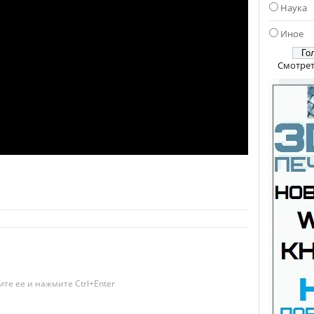
Наука
Иное
Смотрет
те ее и нажмите Ctrl+Enter