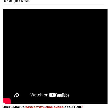
MPlast_NPZ MAMA
Здесь можно
разместить свое видео
с You TUBE
!