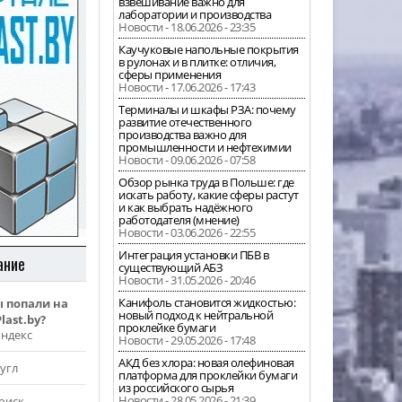
взвешивание важно для
лаборатории и производства
Новости - 18.06.2026 - 23:35
Каучуковые напольные покрытия
в рулонах и в плитке: отличия,
сферы применения
Новости - 17.06.2026 - 17:43
Терминалы и шкафы РЗА: почему
развитие отечественного
производства важно для
промышленности и нефтехимии
Новости - 09.06.2026 - 07:58
Обзор рынка труда в Польше: где
искать работу, какие сферы растут
и как выбрать надёжного
работодателя (мнение)
Новости - 03.06.2026 - 22:55
Интеграция установки ПБВ в
ание
существующий АБЗ
Новости - 31.05.2026 - 20:46
Канифоль становится жидкостью:
ы попали на
новый подход к нейтральной
last.by?
проклейке бумаги
Яндекс
Новости - 29.05.2026 - 17:48
АКД без хлора: новая олефиновая
угл
платформа для проклейки бумаги
из российского сырья
Новости - 28.05.2026 - 21:39
оиск