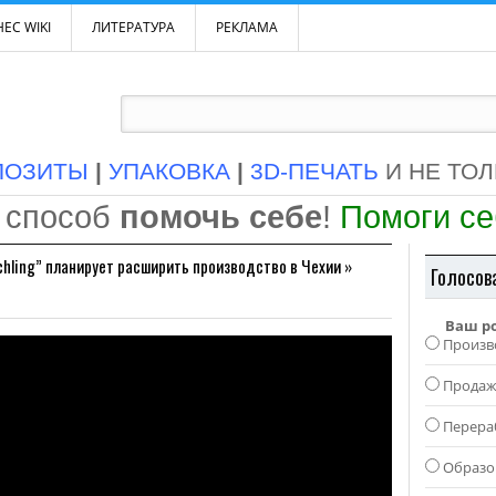
ЕС WIKI
ЛИТЕРАТУРА
РЕКЛАМА
ПОЗИТЫ
|
УПАКОВКА
|
3D-ПЕЧАТЬ
И НЕ ТО
 способ
помочь себе
!
Помоги с
chling” планирует расширить производство в Чехии
»
Голосов
Ваш р
Произв
Прода
Перера
Образо