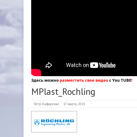
Здесь можно
разместить свое видео
с You TUBE
!
MPlast_Rochling
Петр Кифоренко
17 марта, 2015