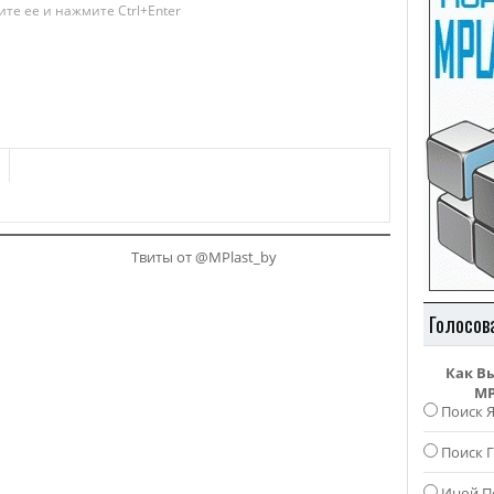
те ее и нажмите Ctrl+Enter
Твиты от @MPlast_by
Голосов
Как В
MP
Поиск 
Поиск Г
Иной П