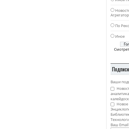
Новост
Агрегато
По Рек
Иное
Смотрет
Подпис
Ваши под
Новост
аналитика
калейдоск
Новое 
Энциклоп
Библиотек
Технолог
Ваш Emai