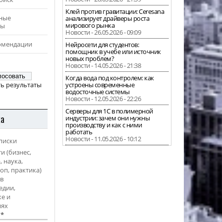
Клей против гравитации: Ceresana
ные
анализирует драйверы роста
мирового рынка
ры
Новости - 26.05.2026 - 09:09
омендации
Нейросети для студентов:
помощник в учебе или источник
новых проблем?
Новости - 14.05.2026 - 21:38
Когда вода под контролем: как
ь результаты
устроены современные
водосточные системы
Новости - 12.05.2026 - 22:26
Серверы для 1С в полимерной
ка
индустрии: зачем они нужны
производству и как с ними
работать
Новости - 11.05.2026 - 10:12
писки
и (бизнес,
, наука,
оп, практика)
в
едии,
е и
иях
l
*