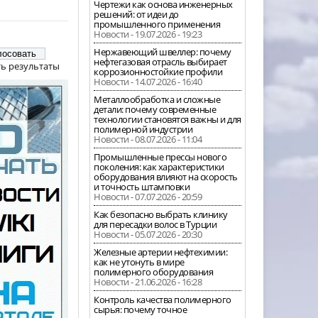
Чертежи как основа инженерных
решений: от идеи до
промышленного применения
Новости - 19.07.2026 - 19:23
Нержавеющий швеллер: почему
нефтегазовая отрасль выбирает
ь результаты
коррозионностойкие профили
Новости - 14.07.2026 - 16:40
Металлообработка и сложные
детали: почему современные
технологии становятся важны и для
полимерной индустрии
Новости - 08.07.2026 - 11:04
Промышленные прессы нового
поколения: как характеристики
оборудования влияют на скорость
и точность штамповки
Новости - 07.07.2026 - 20:59
Как безопасно выбрать клинику
для пересадки волос в Турции
Новости - 05.07.2026 - 20:30
Железные артерии нефтехимии:
как не утонуть в мире
полимерного оборудования
Новости - 21.06.2026 - 16:28
Контроль качества полимерного
сырья: почему точное