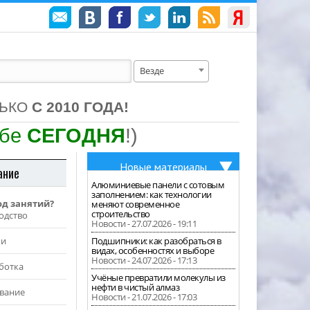
Везде
ЛЬКО
С 2010 ГОДА!
ебе
СЕГОДНЯ
!)
Новые материалы
ание
Алюминиевые панели с сотовым
заполнением: как технологии
од занятий?
меняют современное
строительство
одство
Новости - 27.07.2026 - 19:11
жи
Подшипники: как разобраться в
видах, особенностях и выборе
Новости - 24.07.2026 - 17:13
ботка
Учёные превратили молекулы из
нефти в чистый алмаз
вание
Новости - 21.07.2026 - 17:03