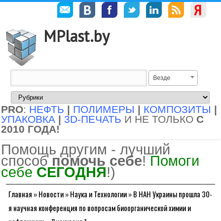
MPlast.by
Везде
PRO
:
НЕФТЬ
|
ПОЛИМЕРЫ
|
КОМПОЗИТЫ
|
УПАКОВКА
|
3D-ПЕЧАТЬ
И НЕ ТОЛЬКО
С
2010 ГОДА!
Помощь другим - лучший
способ
помочь себе
!
Помоги
себе
СЕГОДНЯ
!)
Главная
»
Новости
»
Наука и Технологии
»
В НАН Украины прошла 30-
я научная конференция по вопросам биоорганической химии и