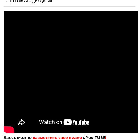
нефтехимии
»
Дискуссия 1
Здесь можно
разместить свое видео
с You TUBE
!