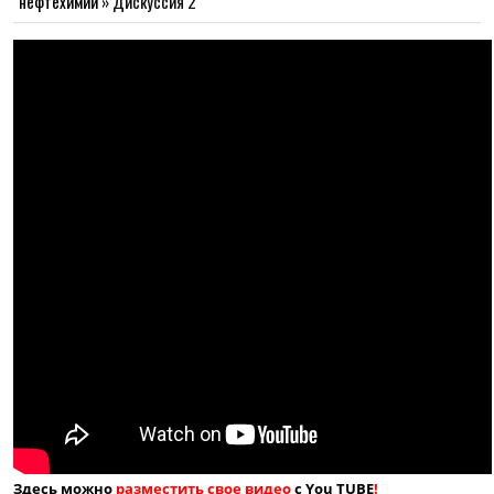
нефтехимии
»
Дискуссия 2
Здесь можно
разместить свое видео
с You TUBE
!