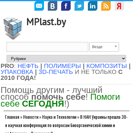
MPlast.by
Везде
PRO
:
НЕФТЬ
|
ПОЛИМЕРЫ
|
КОМПОЗИТЫ
|
УПАКОВКА
|
3D-ПЕЧАТЬ
И НЕ ТОЛЬКО
С
2010 ГОДА!
Помощь другим - лучший
способ
помочь себе
!
Помоги
себе
СЕГОДНЯ
!)
Главная
»
Новости
»
Наука и Технологии
»
В НАН Украины прошла 30-
я научная конференция по вопросам биоорганической химии и