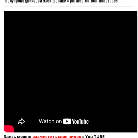
полупроводниковой электронике
»
purified-carbon-nanotubes
Здесь можно
разместить свое видео
с You TUBE
!