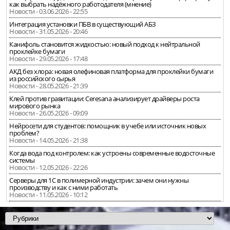
как выбрать надёжного работодателя (мнение)
Новости - 03.06.2026 - 22:55
Интеграция установки ПБВ в существующий АБЗ
Новости - 31.05.2026 - 20:46
Канифоль становится жидкостью: новый подход к нейтральной
проклейке бумаги
Новости - 29.05.2026 - 17:48
АКД без хлора: новая олефиновая платформа для проклейки бумаги
из российского сырья
Новости - 28.05.2026 - 21:39
Клей против гравитации: Ceresana анализирует драйверы роста
мирового рынка
Новости - 26.05.2026 - 09:09
Нейросети для студентов: помощник в учебе или источник новых
проблем?
Новости - 14.05.2026 - 21:38
Когда вода под контролем: как устроены современные водосточные
системы
Новости - 12.05.2026 - 22:26
Серверы для 1С в полимерной индустрии: зачем они нужны
производству и как с ними работать
Новости - 11.05.2026 - 10:12