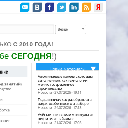
Везде
ЛЬКО
С 2010 ГОДА!
ебе
СЕГОДНЯ
!)
Новые материалы
ание
Алюминиевые панели с сотовым
заполнением: как технологии
од занятий?
меняют современное
строительство
одство
Новости - 27.07.2026 - 19:11
жи
Подшипники: как разобраться в
видах, особенностях и выборе
Новости - 24.07.2026 - 17:13
ботка
Учёные превратили молекулы из
нефти в чистый алмаз
вание
Новости - 21.07.2026 - 17:03