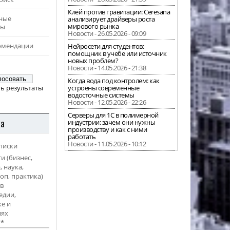
Клей против гравитации: Ceresana
ные
анализирует драйверы роста
мирового рынка
ры
Новости - 26.05.2026 - 09:09
омендации
Нейросети для студентов:
помощник в учебе или источник
новых проблем?
Новости - 14.05.2026 - 21:38
Когда вода под контролем: как
ь результаты
устроены современные
водосточные системы
Новости - 12.05.2026 - 22:26
Серверы для 1С в полимерной
ка
индустрии: зачем они нужны
производству и как с ними
работать
Новости - 11.05.2026 - 10:12
писки
и (бизнес,
, наука,
оп, практика)
в
едии,
е и
иях
l
*