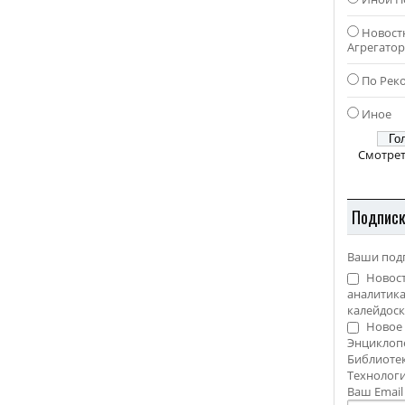
Новост
Агрегато
По Рек
Иное
Смотрет
Подпис
Ваши под
Новост
аналитика
калейдоск
Новое 
Энциклоп
Библиотек
Технолог
Ваш Emai