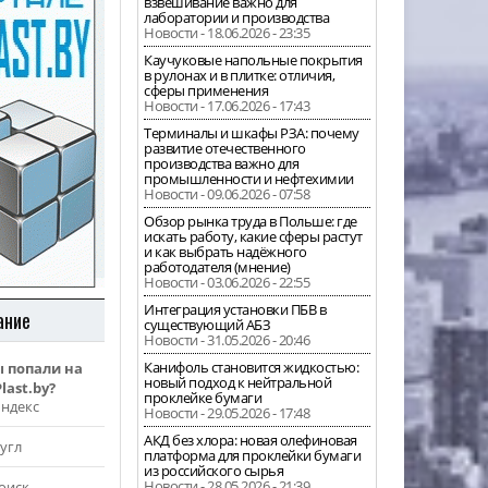
взвешивание важно для
лаборатории и производства
Новости - 18.06.2026 - 23:35
Каучуковые напольные покрытия
в рулонах и в плитке: отличия,
сферы применения
Новости - 17.06.2026 - 17:43
Терминалы и шкафы РЗА: почему
развитие отечественного
производства важно для
промышленности и нефтехимии
Новости - 09.06.2026 - 07:58
Обзор рынка труда в Польше: где
искать работу, какие сферы растут
и как выбрать надёжного
работодателя (мнение)
Новости - 03.06.2026 - 22:55
Интеграция установки ПБВ в
ание
существующий АБЗ
Новости - 31.05.2026 - 20:46
Канифоль становится жидкостью:
ы попали на
новый подход к нейтральной
last.by?
проклейке бумаги
Яндекс
Новости - 29.05.2026 - 17:48
АКД без хлора: новая олефиновая
угл
платформа для проклейки бумаги
из российского сырья
Новости - 28.05.2026 - 21:39
оиск