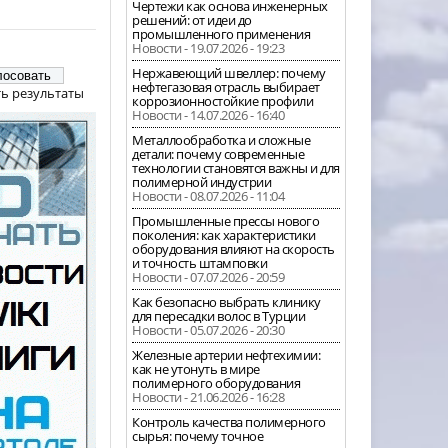
Чертежи как основа инженерных
решений: от идеи до
промышленного применения
Новости - 19.07.2026 - 19:23
Нержавеющий швеллер: почему
нефтегазовая отрасль выбирает
ь результаты
коррозионностойкие профили
Новости - 14.07.2026 - 16:40
Металлообработка и сложные
детали: почему современные
технологии становятся важны и для
полимерной индустрии
Новости - 08.07.2026 - 11:04
Промышленные прессы нового
поколения: как характеристики
оборудования влияют на скорость
и точность штамповки
Новости - 07.07.2026 - 20:59
Как безопасно выбрать клинику
для пересадки волос в Турции
Новости - 05.07.2026 - 20:30
Железные артерии нефтехимии:
как не утонуть в мире
полимерного оборудования
Новости - 21.06.2026 - 16:28
Контроль качества полимерного
сырья: почему точное