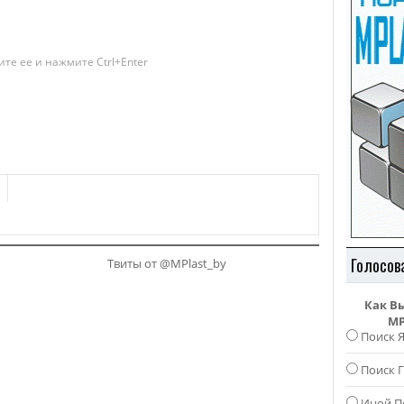
те ее и нажмите Ctrl+Enter
Голосов
Твиты от @MPlast_by
Как В
MP
Поиск 
Поиск Г
Иной П