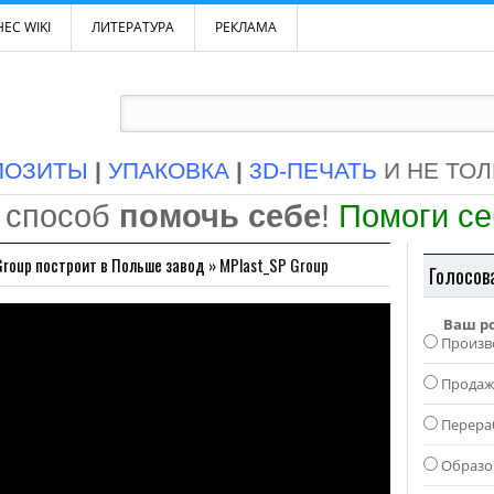
ЕС WIKI
ЛИТЕРАТУРА
РЕКЛАМА
ПОЗИТЫ
|
УПАКОВКА
|
3D-ПЕЧАТЬ
И НЕ ТО
 способ
помочь себе
!
Помоги с
Group построит в Польше завод
»
MPlast_SP Group
Голосов
Ваш р
Произв
Прода
Перера
Образо