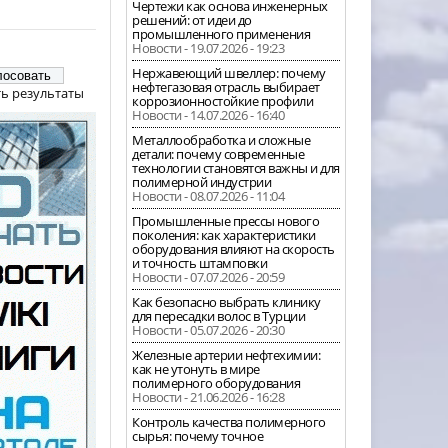
Чертежи как основа инженерных
решений: от идеи до
промышленного применения
Новости - 19.07.2026 - 19:23
Нержавеющий швеллер: почему
нефтегазовая отрасль выбирает
ь результаты
коррозионностойкие профили
Новости - 14.07.2026 - 16:40
Металлообработка и сложные
детали: почему современные
технологии становятся важны и для
полимерной индустрии
Новости - 08.07.2026 - 11:04
Промышленные прессы нового
поколения: как характеристики
оборудования влияют на скорость
и точность штамповки
Новости - 07.07.2026 - 20:59
Как безопасно выбрать клинику
для пересадки волос в Турции
Новости - 05.07.2026 - 20:30
Железные артерии нефтехимии:
как не утонуть в мире
полимерного оборудования
Новости - 21.06.2026 - 16:28
Контроль качества полимерного
сырья: почему точное