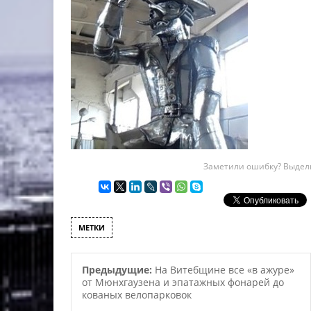
Заметили ошибку? Выдели
МЕТКИ
Предыдущие:
На Витебщине все «в ажуре»
от Мюнхгаузена и эпатажных фонарей до
кованых велопарковок