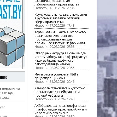
взвешивание важно для
лаборатории и производства
Новости - 18.06.2026 - 23:35
Каучуковые напольные покрытия
в рулонах и в плитке: отличия,
сферы применения
Новости - 17.06.2026 - 17:43
Терминалы и шкафы РЗА: почему
развитие отечественного
производства важно для
промышленности и нефтехимии
Новости - 09.06.2026 - 07:58
Обзор рынка труда в Польше: где
искать работу, какие сферы растут
и как выбрать надёжного
работодателя (мнение)
Новости - 03.06.2026 - 22:55
Интеграция установки ПБВ в
ание
существующий АБЗ
Новости - 31.05.2026 - 20:46
Канифоль становится жидкостью:
ы попали на
новый подход к нейтральной
last.by?
проклейке бумаги
Яндекс
Новости - 29.05.2026 - 17:48
АКД без хлора: новая олефиновая
угл
платформа для проклейки бумаги
из российского сырья
Новости - 28.05.2026 - 21:39
оиск