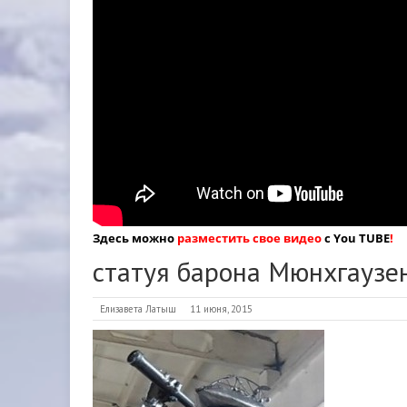
Здесь можно
разместить свое видео
с You TUBE
!
статуя барона Мюнхгаузе
Елизавета Латыш
11 июня, 2015