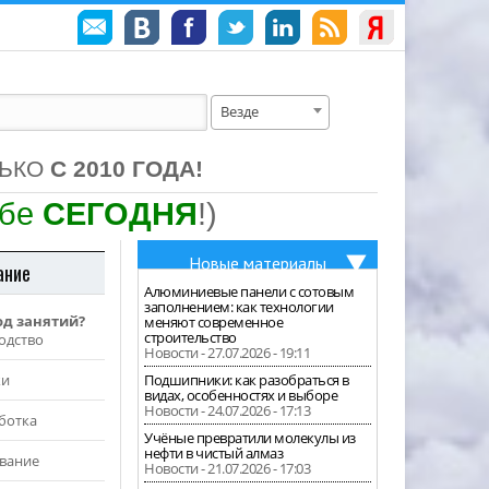
Везде
ЛЬКО
С 2010 ГОДА!
ебе
СЕГОДНЯ
!)
Новые материалы
ание
Алюминиевые панели с сотовым
заполнением: как технологии
од занятий?
меняют современное
строительство
одство
Новости - 27.07.2026 - 19:11
жи
Подшипники: как разобраться в
видах, особенностях и выборе
Новости - 24.07.2026 - 17:13
ботка
Учёные превратили молекулы из
нефти в чистый алмаз
вание
Новости - 21.07.2026 - 17:03