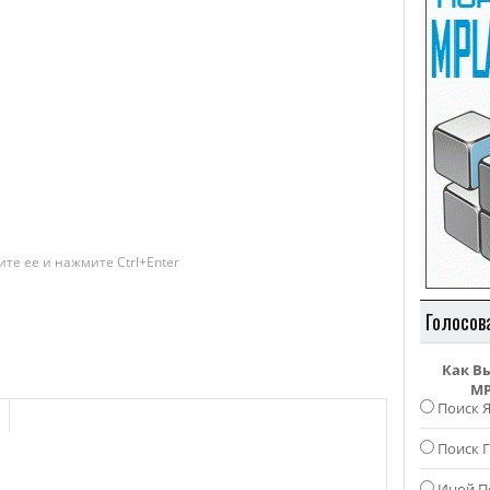
те ее и нажмите Ctrl+Enter
Голосов
Как В
MP
Поиск 
Поиск Г
Иной П