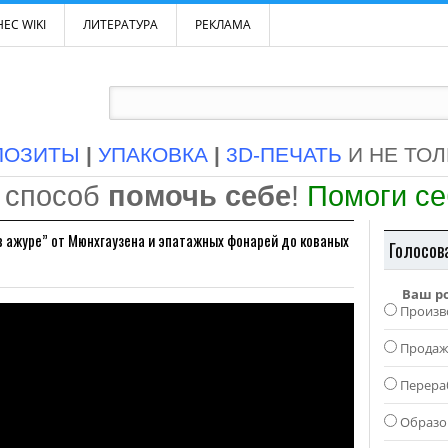
ЕС WIKI
ЛИТЕРАТУРА
РЕКЛАМА
ПОЗИТЫ
|
УПАКОВКА
|
3D-ПЕЧАТЬ
И НЕ ТО
 способ
помочь себе
!
Помоги с
в ажуре” от Мюнхгаузена и эпатажных фонарей до кованых
Голосов
Ваш р
Произв
Прода
Перера
Образо