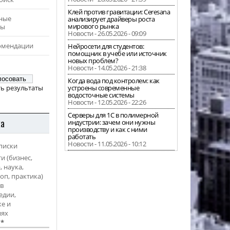
Клей против гравитации: Ceresana
ные
анализирует драйверы роста
мирового рынка
ры
Новости - 26.05.2026 - 09:09
омендации
Нейросети для студентов:
помощник в учебе или источник
новых проблем?
Новости - 14.05.2026 - 21:38
Когда вода под контролем: как
ь результаты
устроены современные
водосточные системы
Новости - 12.05.2026 - 22:26
Серверы для 1С в полимерной
ка
индустрии: зачем они нужны
производству и как с ними
работать
Новости - 11.05.2026 - 10:12
писки
и (бизнес,
, наука,
оп, практика)
в
едии,
е и
иях
l
*