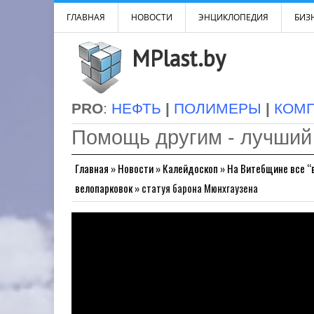
ГЛАВНАЯ
НОВОСТИ
ЭНЦИКЛОПЕДИЯ
БИЗН
MPlast.by
PRO
:
НЕФТЬ
|
ПОЛИМЕРЫ
|
КОМ
Помощь другим - лучший
Главная
»
Новости
»
Калейдоскоп
»
На Витебщине все “
велопарковок
»
статуя барона Мюнхгаузена