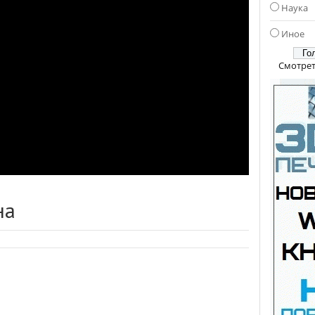
Наука
Иное
Смотрет
на