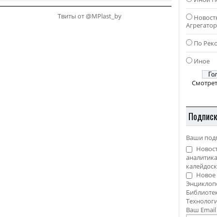
Твиты от @MPlast_by
Новост
Агрегато
По Рек
Иное
Смотрет
Подпис
Ваши под
Новост
аналитика
калейдоск
Новое 
Энциклоп
Библиотек
Технолог
Ваш Emai