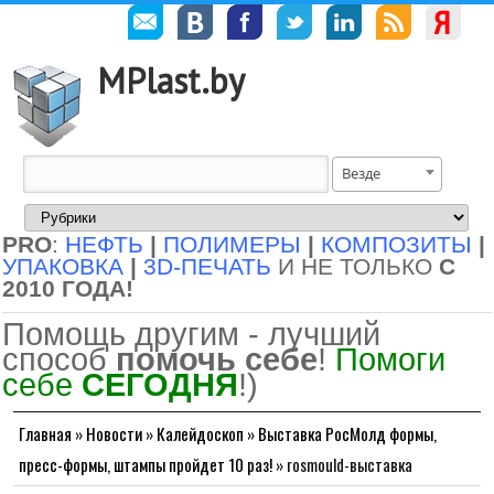
MPlast.by
Везде
PRO
:
НЕФТЬ
|
ПОЛИМЕРЫ
|
КОМПОЗИТЫ
|
УПАКОВКА
|
3D-ПЕЧАТЬ
И НЕ ТОЛЬКО
С
2010 ГОДА!
Помощь другим - лучший
способ
помочь себе
!
Помоги
себе
СЕГОДНЯ
!)
Главная
»
Новости
»
Калейдоскоп
»
Выставка РосМолд формы,
пресс-формы, штампы пройдет 10 раз!
»
rosmould-выставка