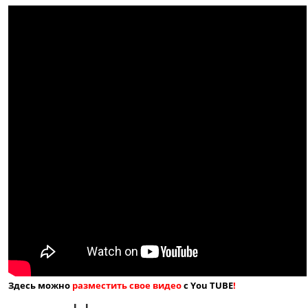
Здесь можно
разместить свое видео
с You TUBE
!