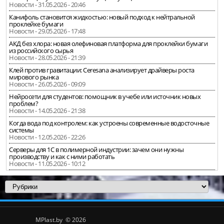
Новости - 31.05.2026 - 20:46
Канифоль становится жидкостью: новый подход к нейтральной
проклейке бумаги
Новости - 29.05.2026 - 17:48
АКД без хлора: новая олефиновая платформа для проклейки бумаги
из российского сырья
Новости - 28.05.2026 - 21:39
Клей против гравитации: Ceresana анализирует драйверы роста
мирового рынка
Новости - 26.05.2026 - 09:09
Нейросети для студентов: помощник в учебе или источник новых
проблем?
Новости - 14.05.2026 - 21:38
Когда вода под контролем: как устроены современные водосточные
системы
Новости - 12.05.2026 - 22:26
Серверы для 1С в полимерной индустрии: зачем они нужны
производству и как с ними работать
Новости - 11.05.2026 - 10:12
MPlast.by © 2026