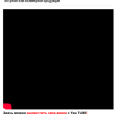
потребители полимерной продукции
Здесь можно
разместить свое видео
с You TUBE
!