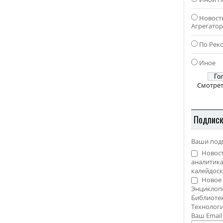
Новост
Агрегато
По Рек
Иное
Смотрет
Подпис
Ваши под
Новост
аналитика
калейдоск
Новое 
Энциклоп
Библиотек
Технолог
Ваш Emai