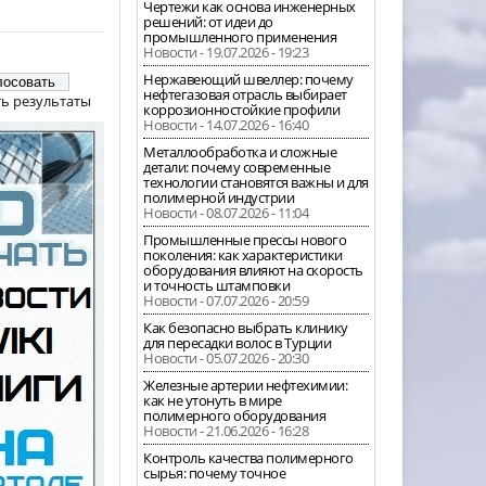
Чертежи как основа инженерных
решений: от идеи до
промышленного применения
Новости - 19.07.2026 - 19:23
Нержавеющий швеллер: почему
нефтегазовая отрасль выбирает
ь результаты
коррозионностойкие профили
Новости - 14.07.2026 - 16:40
Металлообработка и сложные
детали: почему современные
технологии становятся важны и для
полимерной индустрии
Новости - 08.07.2026 - 11:04
Промышленные прессы нового
поколения: как характеристики
оборудования влияют на скорость
и точность штамповки
Новости - 07.07.2026 - 20:59
Как безопасно выбрать клинику
для пересадки волос в Турции
Новости - 05.07.2026 - 20:30
Железные артерии нефтехимии:
как не утонуть в мире
полимерного оборудования
Новости - 21.06.2026 - 16:28
Контроль качества полимерного
сырья: почему точное