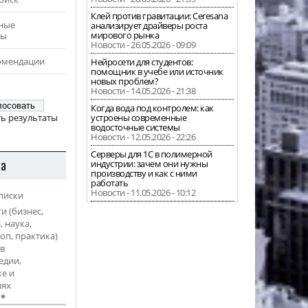
Клей против гравитации: Ceresana
ные
анализирует драйверы роста
мирового рынка
ры
Новости - 26.05.2026 - 09:09
омендации
Нейросети для студентов:
помощник в учебе или источник
новых проблем?
Новости - 14.05.2026 - 21:38
Когда вода под контролем: как
ь результаты
устроены современные
водосточные системы
Новости - 12.05.2026 - 22:26
Серверы для 1С в полимерной
ка
индустрии: зачем они нужны
производству и как с ними
работать
Новости - 11.05.2026 - 10:12
писки
и (бизнес,
, наука,
оп, практика)
в
едии,
е и
иях
l
*