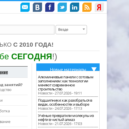
Везде
ЛЬКО
С 2010 ГОДА!
ебе
СЕГОДНЯ
!)
Новые материалы
ание
Алюминиевые панели с сотовым
заполнением: как технологии
од занятий?
меняют современное
строительство
одство
Новости - 27.07.2026 - 19:11
жи
Подшипники: как разобраться в
видах, особенностях и выборе
Новости - 24.07.2026 - 17:13
ботка
Учёные превратили молекулы из
нефти в чистый алмаз
вание
Новости - 21.07.2026 - 17:03