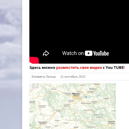
Здесь можно
разместить свое видео
с You TUBE
!
Елизавета Латыш
11 сентября, 2015