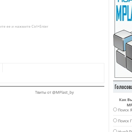
те ее и нажмите Ctrl+Enter
Голосов
Твиты от @MPlast_by
Как В
MP
Поиск 
Поиск Г
Иной П