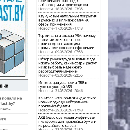
взвешивание важно для
лаборатории и производства
Новости - 18.06.2026 - 23:35
Каучуковые напольные покрытия
в рулонах и в плитке: отличия,
сферы применения
Новости - 17.06.2026 - 17:43
Терминалы и шкафы РЗА: почему
развитие отечественного
производства важно для
промышленности и нефтехимии
Новости - 09.06.2026 - 07:58
Обзор рынка труда в Польше: где
искать работу, какие сферы растут
и как выбрать надёжного
работодателя (мнение)
Новости - 03.06.2026 - 22:55
Интеграция установки ПБВ в
ание
существующий АБЗ
Новости - 31.05.2026 - 20:46
Канифоль становится жидкостью:
ы попали на
новый подход к нейтральной
last.by?
проклейке бумаги
Яндекс
Новости - 29.05.2026 - 17:48
АКД без хлора: новая олефиновая
угл
платформа для проклейки бумаги
из российского сырья
Новости - 28.05.2026 - 21:39
оиск