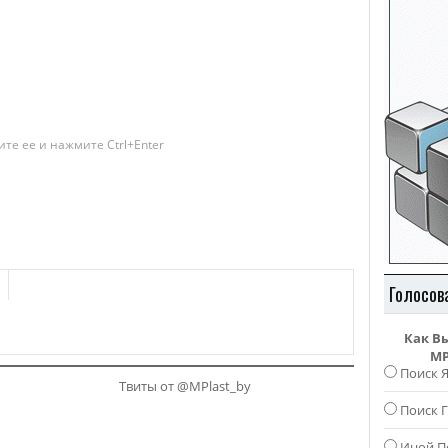
те ее и нажмите Ctrl+Enter
Голосов
Как В
MP
Поиск 
Твиты от @MPlast_by
Поиск Г
Иной П