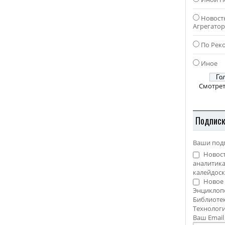
Новост
Агрегато
По Рек
Иное
Смотрет
Подпис
Ваши под
Новост
аналитика
калейдоск
Новое 
Энциклоп
Библиотек
Технолог
Ваш Emai