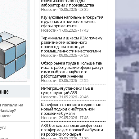
взвешивание важно для
лаборатории и производства
Новости - 18.06.2026 - 23:35
Каучуковые напольные покрытия
в рулонах и в плитке: отличия,
сферы применения
Новости - 17.06.2026 - 17:43
Терминалы и шкафы РЗА: почему
развитие отечественного
производства важно для
промышленности и нефтехимии
Новости - 09.06.2026 - 07:58
Обзор рынка труда в Польше: где
искать работу, какие сферы растут
и как выбрать надёжного
работодателя (мнение)
Новости - 03.06.2026 - 22:55
Интеграция установки ПБВ в
ание
существующий АБЗ
Новости - 31.05.2026 - 20:46
Канифоль становится жидкостью:
ы попали на
новый подход к нейтральной
last.by?
проклейке бумаги
Яндекс
Новости - 29.05.2026 - 17:48
АКД без хлора: новая олефиновая
угл
платформа для проклейки бумаги
из российского сырья
Новости - 28.05.2026 - 21:39
оиск