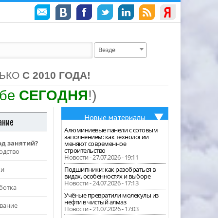
Везде
ЛЬКО
С 2010 ГОДА!
ебе
СЕГОДНЯ
!)
Новые материалы
ание
Алюминиевые панели с сотовым
заполнением: как технологии
од занятий?
меняют современное
строительство
одство
Новости - 27.07.2026 - 19:11
жи
Подшипники: как разобраться в
видах, особенностях и выборе
Новости - 24.07.2026 - 17:13
ботка
Учёные превратили молекулы из
нефти в чистый алмаз
вание
Новости - 21.07.2026 - 17:03