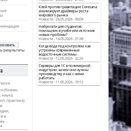
Клей против гравитации: Ceresana
ные
анализирует драйверы роста
мирового рынка
ры
Новости - 26.05.2026 - 09:09
омендации
Нейросети для студентов:
помощник в учебе или источник
новых проблем?
Новости - 14.05.2026 - 21:38
Когда вода под контролем: как
ь результаты
устроены современные
водосточные системы
Новости - 12.05.2026 - 22:26
Серверы для 1С в полимерной
ка
индустрии: зачем они нужны
производству и как с ними
работать
Новости - 11.05.2026 - 10:12
писки
и (бизнес,
, наука,
оп, практика)
в
едии,
е и
иях
l
*