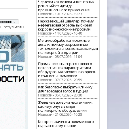
Чертежи как основа инженерных
решений: от идеи до
промышленного применения
Новости - 19.07.2026 - 19:23
Нержавеющий швеллер: почему
нефтегазовая отрасль выбирает
ь результаты
коррозионностойкие профили
Новости - 14.07.2026 - 16:40
Металлообработка и сложные
детали: почему современные
технологии становятся важны и для
полимерной индустрии
Новости - 08.07.2026 - 11:04
Промышленные прессы нового
поколения: как характеристики
оборудования влияют на скорость
и точность штамповки
Новости - 07.07.2026 - 20:59
Как безопасно выбрать клинику
для пересадки волос в Турции
Новости - 05.07.2026 - 20:30
Железные артерии нефтехимии:
как не утонуть в мире
полимерного оборудования
Новости - 21.06.2026 - 16:28
Контроль качества полимерного
сырья: почему точное