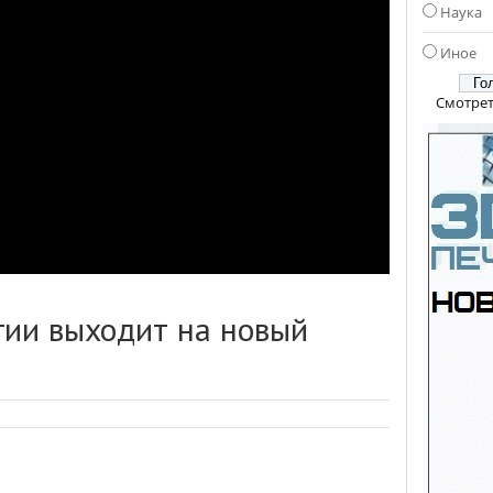
Наука
Иное
Смотрет
гии выходит на новый