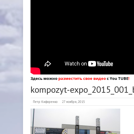
Здесь можно
разместить свое видео
с You TUBE
!
kompozyt-expo_2015_001_
Петр Кифоренко
27 ноября, 2015