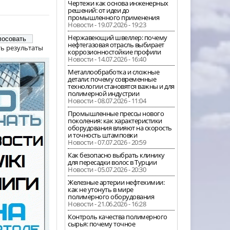
Чертежи как основа инженерных
решений: от идеи до
промышленного применения
Новости - 19.07.2026 - 19:23
Нержавеющий швеллер: почему
нефтегазовая отрасль выбирает
ь результаты
коррозионностойкие профили
Новости - 14.07.2026 - 16:40
Металлообработка и сложные
детали: почему современные
технологии становятся важны и для
полимерной индустрии
Новости - 08.07.2026 - 11:04
Промышленные прессы нового
поколения: как характеристики
оборудования влияют на скорость
и точность штамповки
Новости - 07.07.2026 - 20:59
Как безопасно выбрать клинику
для пересадки волос в Турции
Новости - 05.07.2026 - 20:30
Железные артерии нефтехимии:
как не утонуть в мире
полимерного оборудования
Новости - 21.06.2026 - 16:28
Контроль качества полимерного
сырья: почему точное