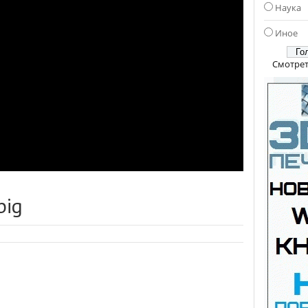
Наука
Иное
Смотрет
big