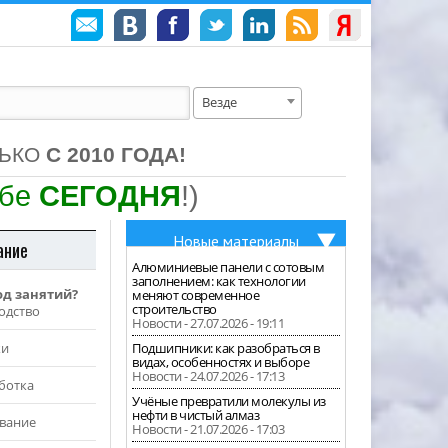
Везде
ЛЬКО
С 2010 ГОДА!
ебе
СЕГОДНЯ
!)
Новые материалы
ание
Алюминиевые панели с сотовым
заполнением: как технологии
од занятий?
меняют современное
строительство
одство
Новости - 27.07.2026 - 19:11
жи
Подшипники: как разобраться в
видах, особенностях и выборе
Новости - 24.07.2026 - 17:13
ботка
Учёные превратили молекулы из
нефти в чистый алмаз
вание
Новости - 21.07.2026 - 17:03