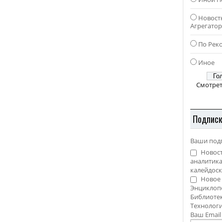
Новост
Агрегато
По Рек
Иное
Смотрет
Подпис
Ваши под
Новост
аналитика
калейдоск
Новое 
Энциклоп
Библиотек
Технолог
Ваш Emai