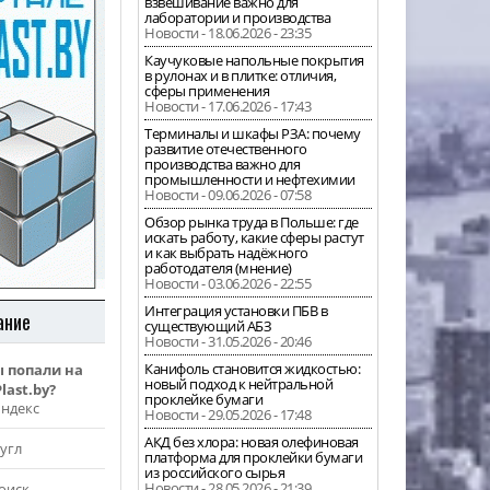
взвешивание важно для
лаборатории и производства
Новости - 18.06.2026 - 23:35
Каучуковые напольные покрытия
в рулонах и в плитке: отличия,
сферы применения
Новости - 17.06.2026 - 17:43
Терминалы и шкафы РЗА: почему
развитие отечественного
производства важно для
промышленности и нефтехимии
Новости - 09.06.2026 - 07:58
Обзор рынка труда в Польше: где
искать работу, какие сферы растут
и как выбрать надёжного
работодателя (мнение)
Новости - 03.06.2026 - 22:55
Интеграция установки ПБВ в
ание
существующий АБЗ
Новости - 31.05.2026 - 20:46
Канифоль становится жидкостью:
ы попали на
новый подход к нейтральной
last.by?
проклейке бумаги
Яндекс
Новости - 29.05.2026 - 17:48
АКД без хлора: новая олефиновая
угл
платформа для проклейки бумаги
из российского сырья
Новости - 28.05.2026 - 21:39
оиск