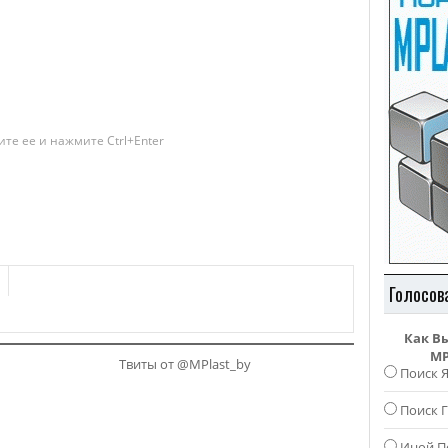
те ее и нажмите Ctrl+Enter
Голосов
Как В
MP
Твиты от @MPlast_by
Поиск 
Поиск Г
Иной П