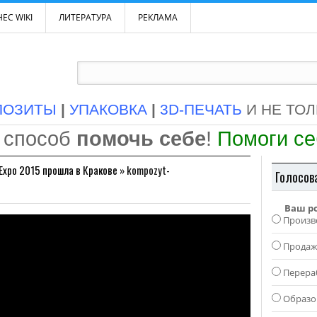
ЕС WIKI
ЛИТЕРАТУРА
РЕКЛАМА
ПОЗИТЫ
|
УПАКОВКА
|
3D-ПЕЧАТЬ
И НЕ ТО
 способ
помочь себе
!
Помоги с
Expo 2015 прошла в Кракове
»
kompozyt-
Голосов
Ваш р
Произв
Прода
Перера
Образо