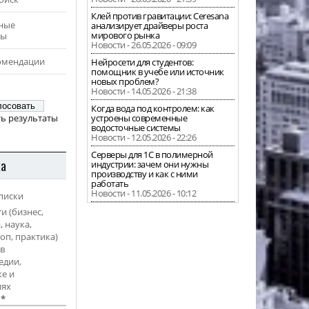
Клей против гравитации: Ceresana
ные
анализирует драйверы роста
мирового рынка
ры
Новости - 26.05.2026 - 09:09
омендации
Нейросети для студентов:
помощник в учебе или источник
новых проблем?
Новости - 14.05.2026 - 21:38
Когда вода под контролем: как
ь результаты
устроены современные
водосточные системы
Новости - 12.05.2026 - 22:26
Серверы для 1С в полимерной
ка
индустрии: зачем они нужны
производству и как с ними
работать
Новости - 11.05.2026 - 10:12
писки
и (бизнес,
, наука,
оп, практика)
в
едии,
е и
иях
l
*