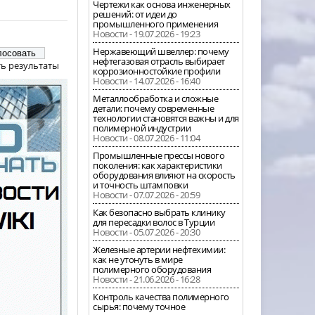
Чертежи как основа инженерных
решений: от идеи до
промышленного применения
Новости - 19.07.2026 - 19:23
Нержавеющий швеллер: почему
нефтегазовая отрасль выбирает
ь результаты
коррозионностойкие профили
Новости - 14.07.2026 - 16:40
Металлообработка и сложные
детали: почему современные
технологии становятся важны и для
полимерной индустрии
Новости - 08.07.2026 - 11:04
Промышленные прессы нового
поколения: как характеристики
оборудования влияют на скорость
и точность штамповки
Новости - 07.07.2026 - 20:59
Как безопасно выбрать клинику
для пересадки волос в Турции
Новости - 05.07.2026 - 20:30
Железные артерии нефтехимии:
как не утонуть в мире
полимерного оборудования
Новости - 21.06.2026 - 16:28
Контроль качества полимерного
сырья: почему точное