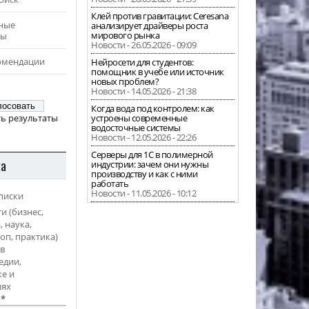
Клей против гравитации: Ceresana
ные
анализирует драйверы роста
мирового рынка
ры
Новости - 26.05.2026 - 09:09
омендации
Нейросети для студентов:
помощник в учебе или источник
новых проблем?
Новости - 14.05.2026 - 21:38
Когда вода под контролем: как
ь результаты
устроены современные
водосточные системы
Новости - 12.05.2026 - 22:26
Серверы для 1С в полимерной
ка
индустрии: зачем они нужны
производству и как с ними
работать
Новости - 11.05.2026 - 10:12
писки
и (бизнес,
, наука,
оп, практика)
в
едии,
е и
иях
l
*