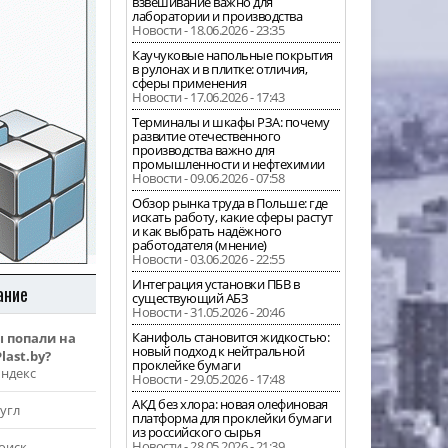
взвешивание важно для
лаборатории и производства
Новости - 18.06.2026 - 23:35
Каучуковые напольные покрытия
в рулонах и в плитке: отличия,
сферы применения
Новости - 17.06.2026 - 17:43
Терминалы и шкафы РЗА: почему
развитие отечественного
производства важно для
промышленности и нефтехимии
Новости - 09.06.2026 - 07:58
Обзор рынка труда в Польше: где
искать работу, какие сферы растут
и как выбрать надёжного
работодателя (мнение)
Новости - 03.06.2026 - 22:55
Интеграция установки ПБВ в
ание
существующий АБЗ
Новости - 31.05.2026 - 20:46
Канифоль становится жидкостью:
ы попали на
новый подход к нейтральной
last.by?
проклейке бумаги
Яндекс
Новости - 29.05.2026 - 17:48
АКД без хлора: новая олефиновая
угл
платформа для проклейки бумаги
из российского сырья
Новости - 28.05.2026 - 21:39
оиск