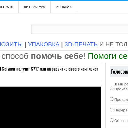
ЕС WIKI
ЛИТЕРАТУРА
РЕКЛАМА
ПОЗИТЫ
|
УПАКОВКА
|
3D-ПЕЧАТЬ
И НЕ ТО
 способ
помочь себе
!
Помоги с
ll Geismar получит $717 млн на развитие своего комплекса
Голосов
Ваш р
Произв
Прода
Перера
Образо