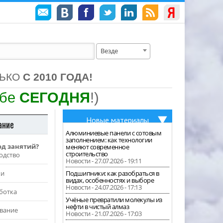
Везде
ЛЬКО
С 2010 ГОДА!
ебе
СЕГОДНЯ
!)
Новые материалы
ание
Алюминиевые панели с сотовым
заполнением: как технологии
од занятий?
меняют современное
строительство
одство
Новости - 27.07.2026 - 19:11
жи
Подшипники: как разобраться в
видах, особенностях и выборе
Новости - 24.07.2026 - 17:13
ботка
Учёные превратили молекулы из
нефти в чистый алмаз
вание
Новости - 21.07.2026 - 17:03