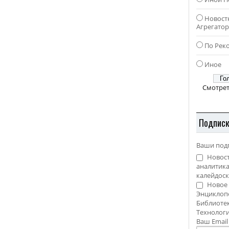
Новост
Агрегато
По Рек
Иное
Смотрет
Подпис
Ваши под
Новост
аналитика
калейдоск
Новое 
Энциклоп
Библиотек
Технолог
Ваш Emai