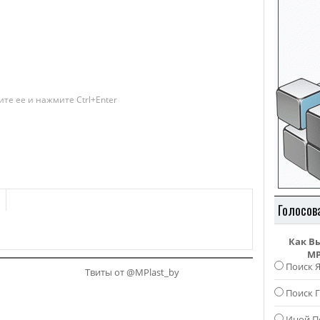
те ее и нажмите Ctrl+Enter
Голосов
Как В
MP
Поиск 
Твиты от @MPlast_by
Поиск Г
Иной П