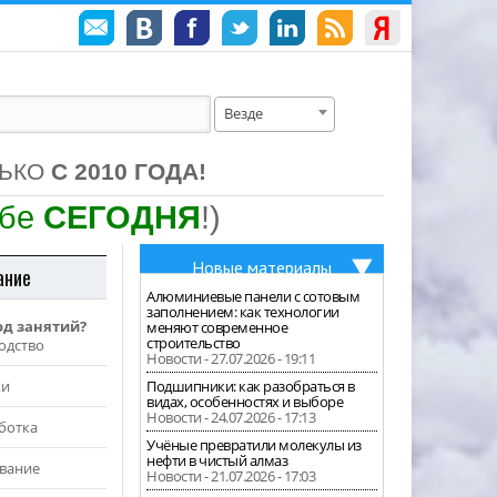
Везде
ЛЬКО
С 2010 ГОДА!
ебе
СЕГОДНЯ
!)
Новые материалы
ание
Алюминиевые панели с сотовым
заполнением: как технологии
од занятий?
меняют современное
строительство
одство
Новости - 27.07.2026 - 19:11
жи
Подшипники: как разобраться в
видах, особенностях и выборе
Новости - 24.07.2026 - 17:13
ботка
Учёные превратили молекулы из
нефти в чистый алмаз
вание
Новости - 21.07.2026 - 17:03