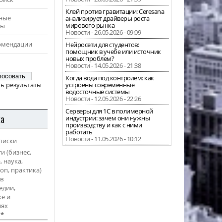
Клей против гравитации: Ceresana
ные
анализирует драйверы роста
мирового рынка
ры
Новости - 26.05.2026 - 09:09
омендации
Нейросети для студентов:
помощник в учебе или источник
новых проблем?
Новости - 14.05.2026 - 21:38
Когда вода под контролем: как
ь результаты
устроены современные
водосточные системы
Новости - 12.05.2026 - 22:26
Серверы для 1С в полимерной
ка
индустрии: зачем они нужны
производству и как с ними
работать
Новости - 11.05.2026 - 10:12
писки
и (бизнес,
, наука,
оп, практика)
в
едии,
е и
иях
l
*