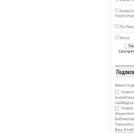
Новост
Агрегато
По Рек
Иное
Смотрет
Подпис
Ваши под
Новост
аналитика
калейдоск
Новое 
Энциклоп
Библиотек
Технолог
Ваш Emai