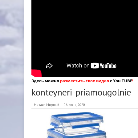
Здесь можно
разместить свое видео
с You TUBE
!
konteyneri-priamougolnie
Михаил Мирный
06 июня, 2020