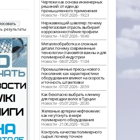
Чертежи как основа инженерных
решений: от идеи до
промышленного применения
Новости - 19.07.2026 - 19:23
Нержавеющий швеллер: почему
нефтегазовая отрасль выбирает
ь результаты
коррозионностойкие профили
Новости - 14.07.2026 - 16:40
Металлообработка и сложные
детали: почему современные
технологии становятся важны и для
полимерной индустрии
Новости - 08.07.2026 - 11:04
Промышленные прессы нового
поколения: как характеристики
оборудования влияют на скорость
и точность штамповки
Новости - 07.07.2026 - 20:59
Как безопасно выбрать клинику
для пересадки волос в Турции
Новости - 05.07.2026 - 20:30
Железные артерии нефтехимии:
как не утонуть в мире
полимерного оборудования
Новости - 21.06.2026 - 16:28
Контроль качества полимерного
сырья: почему точное