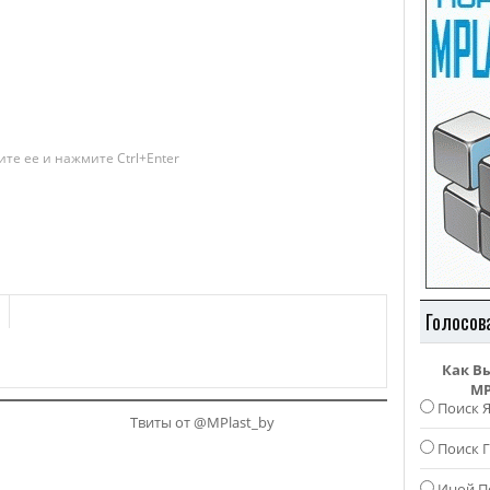
те ее и нажмите Ctrl+Enter
Голосов
Как В
MP
Поиск 
Твиты от @MPlast_by
Поиск Г
Иной П