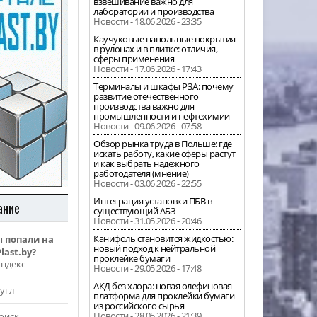
взвешивание важно для
лаборатории и производства
Новости - 18.06.2026 - 23:35
Каучуковые напольные покрытия
в рулонах и в плитке: отличия,
сферы применения
Новости - 17.06.2026 - 17:43
Терминалы и шкафы РЗА: почему
развитие отечественного
производства важно для
промышленности и нефтехимии
Новости - 09.06.2026 - 07:58
Обзор рынка труда в Польше: где
искать работу, какие сферы растут
и как выбрать надёжного
работодателя (мнение)
Новости - 03.06.2026 - 22:55
Интеграция установки ПБВ в
ание
существующий АБЗ
Новости - 31.05.2026 - 20:46
Канифоль становится жидкостью:
ы попали на
новый подход к нейтральной
last.by?
проклейке бумаги
Яндекс
Новости - 29.05.2026 - 17:48
АКД без хлора: новая олефиновая
угл
платформа для проклейки бумаги
из российского сырья
Новости - 28.05.2026 - 21:39
оиск