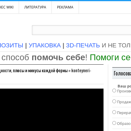
ЕС WIKI
ЛИТЕРАТУРА
РЕКЛАМА
ПОЗИТЫ
|
УПАКОВКА
|
3D-ПЕЧАТЬ
И НЕ ТО
 способ
помочь себе
!
Помоги с
дности, плюсы и минусы каждой формы
»
konteyneri-
Голосов
Ваш р
Произв
Прода
Перера
Образо