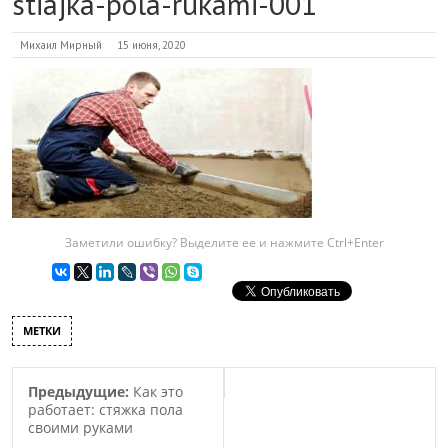
stiajka-pola-rukami-001
Михаил Мирный
15 июня, 2020
Заметили ошибку? Выделите ее и нажмите Ctrl+Enter
МЕТКИ
Предыдущие:
Как это
работает: стяжка пола
своими руками