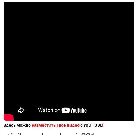
Здесь можно
разместить свое видео
с You TUBE
!