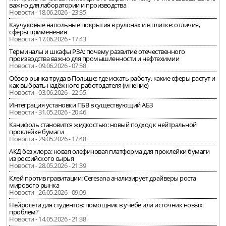
важно для лаборатории и производства
Новости - 18.06.2026 - 23:35
Каучуковые напольные покрытия в рулонах и в плитке: отличия,
сферы применения
Новости - 17.06.2026 - 17:43
Терминалы и шкафы РЗА: почему развитие отечественного
производства важно для промышленности и нефтехимии
Новости - 09.06.2026 - 07:58
Обзор рынка труда в Польше: где искать работу, какие сферы растут и
как выбрать надёжного работодателя (мнение)
Новости - 03.06.2026 - 22:55
Интеграция установки ПБВ в существующий АБЗ
Новости - 31.05.2026 - 20:46
Канифоль становится жидкостью: новый подход к нейтральной
проклейке бумаги
Новости - 29.05.2026 - 17:48
АКД без хлора: новая олефиновая платформа для проклейки бумаги
из российского сырья
Новости - 28.05.2026 - 21:39
Клей против гравитации: Ceresana анализирует драйверы роста
мирового рынка
Новости - 26.05.2026 - 09:09
Нейросети для студентов: помощник в учебе или источник новых
проблем?
Новости - 14.05.2026 - 21:38