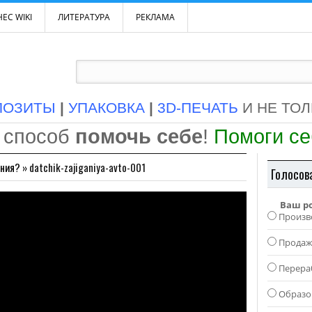
ЕС WIKI
ЛИТЕРАТУРА
РЕКЛАМА
ПОЗИТЫ
|
УПАКОВКА
|
3D-ПЕЧАТЬ
И НЕ ТО
 способ
помочь себе
!
Помоги с
ания?
»
datchik-zajiganiya-avto-001
Голосов
Ваш р
Произв
Прода
Перера
Образо