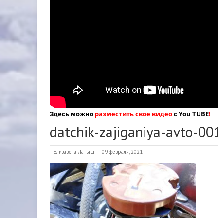
Здесь можно
разместить свое видео
с You TUBE
!
datchik-zajiganiya-avto-00
Елизавета Латыш
09 февраля, 2021