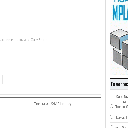
те ее и нажмите Ctrl+Enter
Голосов
Как В
MP
Твиты от @MPlast_by
Поиск 
Поиск Г
Иной П