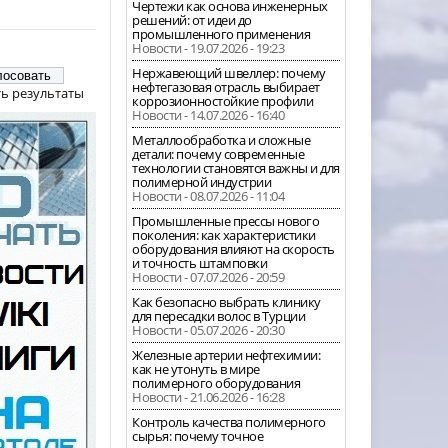
Чертежи как основа инженерных
решений: от идеи до
промышленного применения
Новости - 19.07.2026 - 19:23
Нержавеющий швеллер: почему
нефтегазовая отрасль выбирает
ь результаты
коррозионностойкие профили
Новости - 14.07.2026 - 16:40
Металлообработка и сложные
детали: почему современные
технологии становятся важны и для
полимерной индустрии
Новости - 08.07.2026 - 11:04
Промышленные прессы нового
поколения: как характеристики
оборудования влияют на скорость
и точность штамповки
Новости - 07.07.2026 - 20:59
Как безопасно выбрать клинику
для пересадки волос в Турции
Новости - 05.07.2026 - 20:30
Железные артерии нефтехимии:
как не утонуть в мире
полимерного оборудования
Новости - 21.06.2026 - 16:28
Контроль качества полимерного
сырья: почему точное