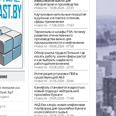
взвешивание важно для
лаборатории и производства
Новости - 18.06.2026 - 23:35
Каучуковые напольные покрытия
в рулонах и в плитке: отличия,
сферы применения
Новости - 17.06.2026 - 17:43
Терминалы и шкафы РЗА: почему
развитие отечественного
производства важно для
промышленности и нефтехимии
Новости - 09.06.2026 - 07:58
Обзор рынка труда в Польше: где
искать работу, какие сферы растут
и как выбрать надёжного
работодателя (мнение)
Новости - 03.06.2026 - 22:55
Интеграция установки ПБВ в
ание
существующий АБЗ
Новости - 31.05.2026 - 20:46
Канифоль становится жидкостью:
ы попали на
новый подход к нейтральной
last.by?
проклейке бумаги
Яндекс
Новости - 29.05.2026 - 17:48
АКД без хлора: новая олефиновая
угл
платформа для проклейки бумаги
из российского сырья
Новости - 28.05.2026 - 21:39
оиск