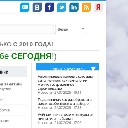
Везде
ЛЬКО
С 2010 ГОДА!
ебе
СЕГОДНЯ
!)
Новые материалы
ание
Алюминиевые панели с сотовым
заполнением: как технологии
од занятий?
меняют современное
строительство
одство
Новости - 27.07.2026 - 19:11
жи
Подшипники: как разобраться в
видах, особенностях и выборе
Новости - 24.07.2026 - 17:13
ботка
Учёные превратили молекулы из
нефти в чистый алмаз
вание
Новости - 21.07.2026 - 17:03