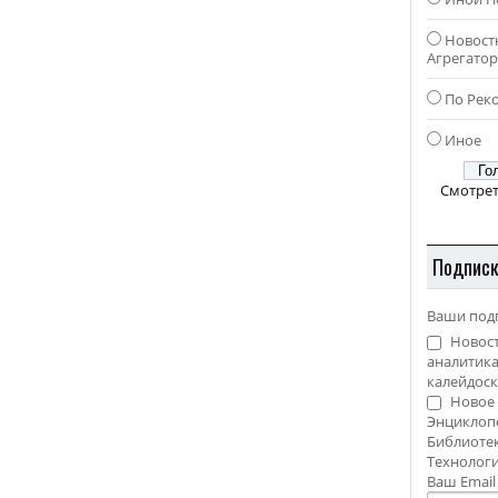
Новост
Агрегато
По Рек
Иное
Смотрет
Подпис
Ваши под
Новост
аналитика
калейдоск
Новое 
Энциклоп
Библиотек
Технолог
Ваш Emai