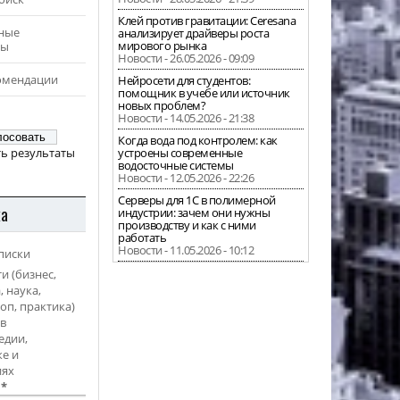
Клей против гравитации: Ceresana
ные
анализирует драйверы роста
мирового рынка
ры
Новости - 26.05.2026 - 09:09
омендации
Нейросети для студентов:
помощник в учебе или источник
новых проблем?
Новости - 14.05.2026 - 21:38
Когда вода под контролем: как
ь результаты
устроены современные
водосточные системы
Новости - 12.05.2026 - 22:26
Серверы для 1С в полимерной
ка
индустрии: зачем они нужны
производству и как с ними
работать
Новости - 11.05.2026 - 10:12
писки
и (бизнес,
, наука,
оп, практика)
в
едии,
е и
иях
l
*