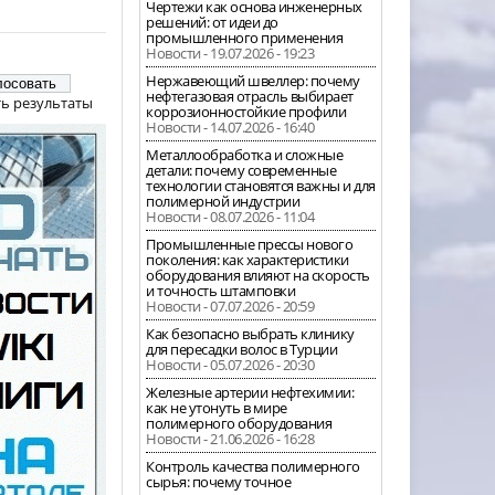
Чертежи как основа инженерных
решений: от идеи до
промышленного применения
Новости - 19.07.2026 - 19:23
Нержавеющий швеллер: почему
нефтегазовая отрасль выбирает
ь результаты
коррозионностойкие профили
Новости - 14.07.2026 - 16:40
Металлообработка и сложные
детали: почему современные
технологии становятся важны и для
полимерной индустрии
Новости - 08.07.2026 - 11:04
Промышленные прессы нового
поколения: как характеристики
оборудования влияют на скорость
и точность штамповки
Новости - 07.07.2026 - 20:59
Как безопасно выбрать клинику
для пересадки волос в Турции
Новости - 05.07.2026 - 20:30
Железные артерии нефтехимии:
как не утонуть в мире
полимерного оборудования
Новости - 21.06.2026 - 16:28
Контроль качества полимерного
сырья: почему точное