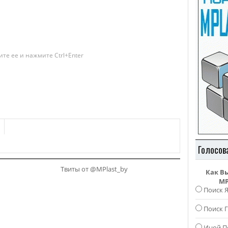
те ее и нажмите Ctrl+Enter
Голосов
Твиты от @MPlast_by
Как В
MP
Поиск 
Поиск Г
Иной П