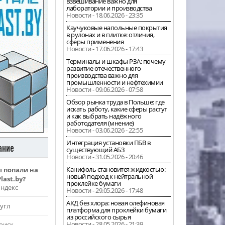
взвешивание важно для
лаборатории и производства
Новости - 18.06.2026 - 23:35
Каучуковые напольные покрытия
в рулонах и в плитке: отличия,
сферы применения
Новости - 17.06.2026 - 17:43
Терминалы и шкафы РЗА: почему
развитие отечественного
производства важно для
промышленности и нефтехимии
Новости - 09.06.2026 - 07:58
Обзор рынка труда в Польше: где
искать работу, какие сферы растут
и как выбрать надёжного
работодателя (мнение)
Новости - 03.06.2026 - 22:55
Интеграция установки ПБВ в
ание
существующий АБЗ
Новости - 31.05.2026 - 20:46
Канифоль становится жидкостью:
ы попали на
новый подход к нейтральной
last.by?
проклейке бумаги
Яндекс
Новости - 29.05.2026 - 17:48
АКД без хлора: новая олефиновая
угл
платформа для проклейки бумаги
из российского сырья
Новости - 28.05.2026 - 21:39
оиск