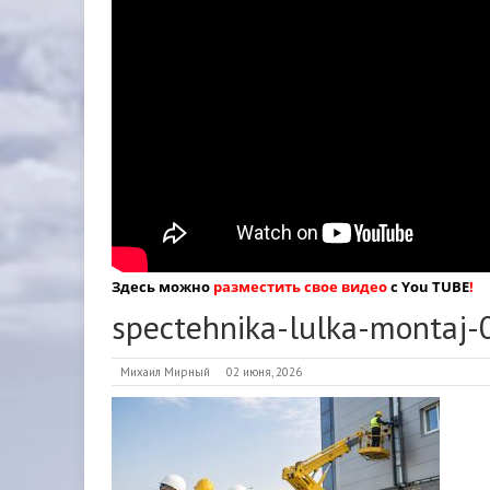
Здесь можно
разместить свое видео
с You TUBE
!
spectehnika-lulka-montaj-
Михаил Мирный
02 июня, 2026