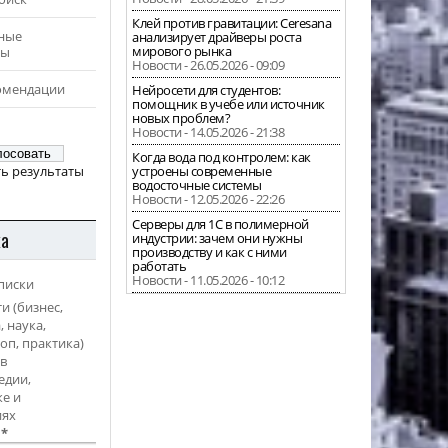
Клей против гравитации: Ceresana
ные
анализирует драйверы роста
мирового рынка
ры
Новости - 26.05.2026 - 09:09
омендации
Нейросети для студентов:
помощник в учебе или источник
новых проблем?
Новости - 14.05.2026 - 21:38
Когда вода под контролем: как
ь результаты
устроены современные
водосточные системы
Новости - 12.05.2026 - 22:26
Серверы для 1С в полимерной
ка
индустрии: зачем они нужны
производству и как с ними
работать
Новости - 11.05.2026 - 10:12
писки
и (бизнес,
, наука,
оп, практика)
в
едии,
е и
иях
l
*