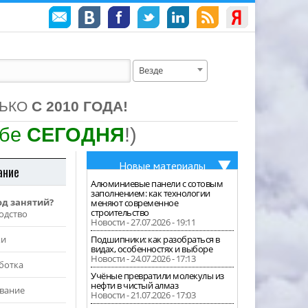
Везде
ЛЬКО
С 2010 ГОДА!
ебе
СЕГОДНЯ
!)
Новые материалы
ание
Алюминиевые панели с сотовым
заполнением: как технологии
од занятий?
меняют современное
строительство
одство
Новости - 27.07.2026 - 19:11
жи
Подшипники: как разобраться в
видах, особенностях и выборе
Новости - 24.07.2026 - 17:13
ботка
Учёные превратили молекулы из
нефти в чистый алмаз
вание
Новости - 21.07.2026 - 17:03