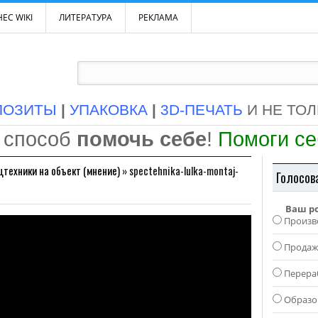
ЕС WIKI
ЛИТЕРАТУРА
РЕКЛАМА
ПОЗИТЫ
|
УПАКОВКА
|
3D-ПЕЧАТЬ
И НЕ ТО
 способ
помочь себе
!
Помоги с
цтехники на объект (мнение)
»
spectehnika-lulka-montaj-
Голосов
Ваш р
Произв
Прода
Перера
Образо