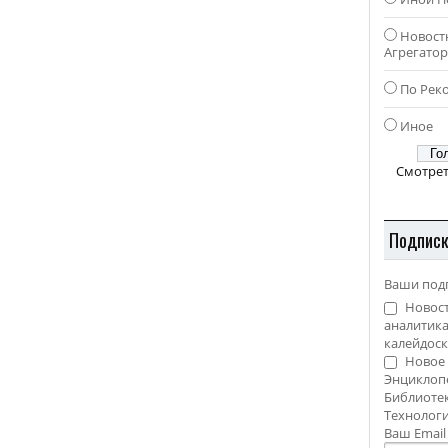
Новост
Агрегато
По Рек
Иное
Смотрет
Подпис
Ваши под
Новост
аналитика
калейдоск
Новое 
Энциклоп
Библиотек
Технолог
Ваш Emai