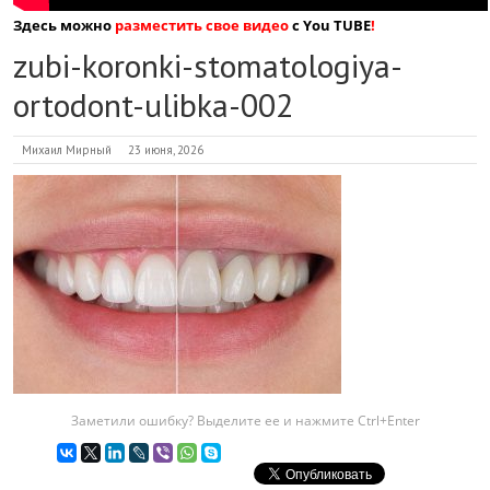
Здесь можно
разместить свое видео
с You TUBE
!
zubi-koronki-stomatologiya-
ortodont-ulibka-002
Михаил Мирный
23 июня, 2026
Заметили ошибку? Выделите ее и нажмите Ctrl+Enter