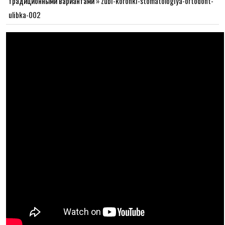
традиционными вариантами
»
zubi-koronki-stomatologiya-ortodont-
ulibka-002