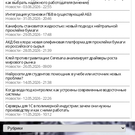
как выбрать надёжного работодателя (мнение)
Новости - 03.06.2026 - 22:55
Интеграция установки ПБВ в существующий АБЗ
Новости - 31.05.2026 - 20:46
Канифоль становится жидкостью: новый подход к нейтральной
проклейке бумаги
Новости - 29.05.2026 - 17:48
АКД без хлора: новая олефиновая платформа для проклейки бумаги
из российского сырья
Новости - 28.05.2026 - 21:39
Клей против гравитации: Ceresana анализирует драйверы роста
мирового рынка
Новости - 26.05.2026 - 09:09
Нейросети для студентов: помощник в учебе или источник новых
проблем?
Новости - 14.05.2026 - 21:38
Когда вода под контролем: как устроены современные водосточные
системы
Новости - 12.05.2026 - 22:26
Серверы для 1С в полимерной индустрии: зачем они нужны
производству и как с ними работать
Новости - 11.05.2026 - 10:12