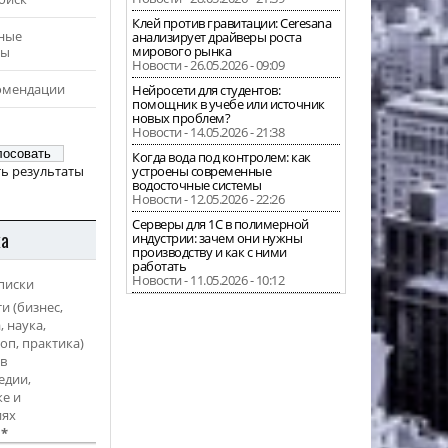
Клей против гравитации: Ceresana
ные
анализирует драйверы роста
мирового рынка
ры
Новости - 26.05.2026 - 09:09
омендации
Нейросети для студентов:
помощник в учебе или источник
новых проблем?
Новости - 14.05.2026 - 21:38
Когда вода под контролем: как
ь результаты
устроены современные
водосточные системы
Новости - 12.05.2026 - 22:26
Серверы для 1С в полимерной
ка
индустрии: зачем они нужны
производству и как с ними
работать
Новости - 11.05.2026 - 10:12
писки
и (бизнес,
, наука,
оп, практика)
в
едии,
е и
иях
l
*