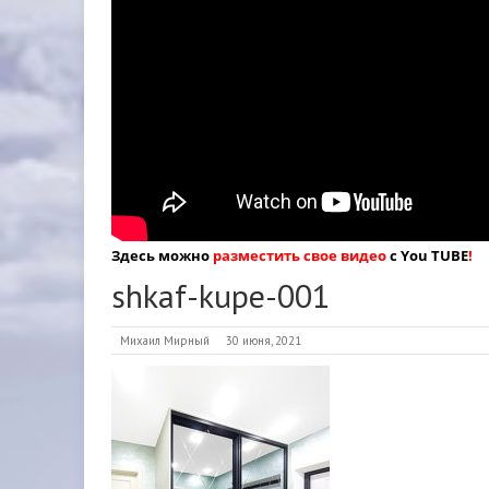
Здесь можно
разместить свое видео
с You TUBE
!
shkaf-kupe-001
Михаил Мирный
30 июня, 2021