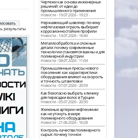
Чертежи как основа инженерных
решений: от идеи до
промышленного применения
Новости - 19.07.2026 - 19:23
Нержавеющий швеллер: почему
нефтегазовая отрасль выбирает
ь результаты
коррозионностойкие профили
Новости - 14.07.2026 - 16:40
Металлообработка и сложные
детали: почему современные
технологии становятся важны и для
полимерной индустрии
Новости - 08.07.2026 - 11:04
Промышленные прессы нового
поколения: как характеристики
оборудования влияют на скорость
и точность штамповки
Новости - 07.07.2026 - 20:59
Как безопасно выбрать клинику
для пересадки волос в Турции
Новости - 05.07.2026 - 20:30
Железные артерии нефтехимии:
как не утонуть в мире
полимерного оборудования
Новости - 21.06.2026 - 16:28
Контроль качества полимерного
сырья: почему точное