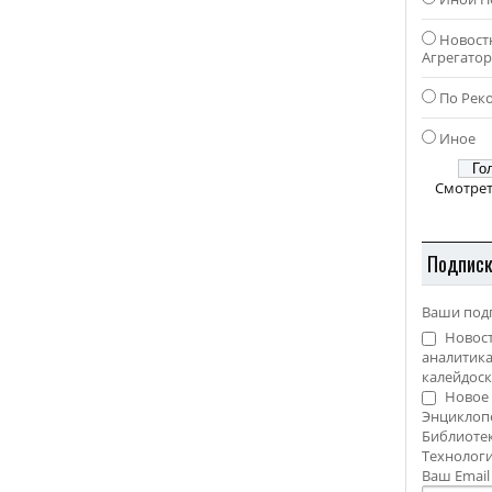
Новост
Агрегато
По Рек
Иное
Смотрет
Подпис
Ваши под
Новост
аналитика
калейдоск
Новое 
Энциклоп
Библиотек
Технолог
Ваш Emai