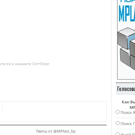
те ее и нажмите Ctrl+Enter
Голосов
Как В
MP
Поиск 
Поиск Г
Твиты от @MPlast_by
Иной П