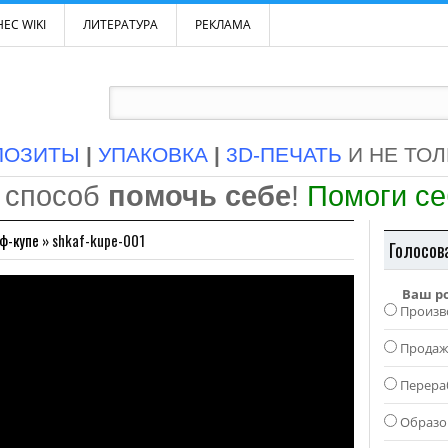
ЕС WIKI
ЛИТЕРАТУРА
РЕКЛАМА
ПОЗИТЫ
|
УПАКОВКА
|
3D-ПЕЧАТЬ
И НЕ ТО
 способ
помочь себе
!
Помоги с
ф-купе
»
shkaf-kupe-001
Голосов
Ваш р
Произв
Прода
Перера
Образо