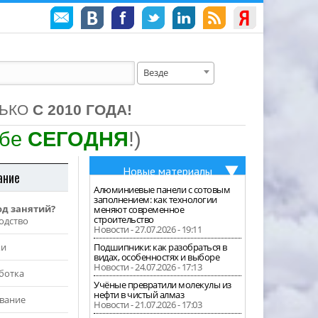
Везде
ЛЬКО
С 2010 ГОДА!
ебе
СЕГОДНЯ
!)
Новые материалы
ание
Алюминиевые панели с сотовым
заполнением: как технологии
од занятий?
меняют современное
строительство
одство
Новости - 27.07.2026 - 19:11
жи
Подшипники: как разобраться в
видах, особенностях и выборе
Новости - 24.07.2026 - 17:13
ботка
Учёные превратили молекулы из
нефти в чистый алмаз
вание
Новости - 21.07.2026 - 17:03