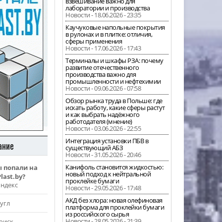
взвешивание важно для
лаборатории и производства
Новости - 18.06.2026 - 23:35
Каучуковые напольные покрытия
в рулонах и в плитке: отличия,
сферы применения
Новости - 17.06.2026 - 17:43
Терминалы и шкафы РЗА: почему
развитие отечественного
производства важно для
промышленности и нефтехимии
Новости - 09.06.2026 - 07:58
Обзор рынка труда в Польше: где
искать работу, какие сферы растут
и как выбрать надёжного
работодателя (мнение)
Новости - 03.06.2026 - 22:55
Интеграция установки ПБВ в
ание
существующий АБЗ
Новости - 31.05.2026 - 20:46
Канифоль становится жидкостью:
ы попали на
новый подход к нейтральной
last.by?
проклейке бумаги
Яндекс
Новости - 29.05.2026 - 17:48
АКД без хлора: новая олефиновая
угл
платформа для проклейки бумаги
из российского сырья
Новости - 28.05.2026 - 21:39
оиск