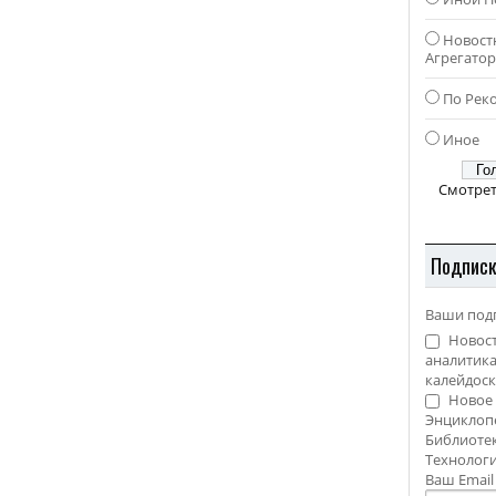
Новост
Агрегато
По Рек
Иное
Смотрет
Подпис
Ваши под
Новост
аналитика
калейдоск
Новое 
Энциклоп
Библиотек
Технолог
Ваш Emai