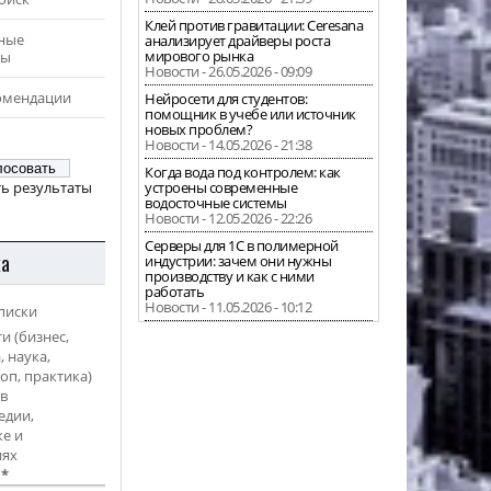
Клей против гравитации: Ceresana
ные
анализирует драйверы роста
мирового рынка
ры
Новости - 26.05.2026 - 09:09
омендации
Нейросети для студентов:
помощник в учебе или источник
новых проблем?
Новости - 14.05.2026 - 21:38
Когда вода под контролем: как
ь результаты
устроены современные
водосточные системы
Новости - 12.05.2026 - 22:26
Серверы для 1С в полимерной
ка
индустрии: зачем они нужны
производству и как с ними
работать
Новости - 11.05.2026 - 10:12
писки
и (бизнес,
, наука,
оп, практика)
в
едии,
е и
иях
l
*