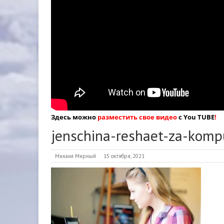
Здесь можно
разместить свое видео
с You TUBE
!
jenschina-reshaet-za-kom
Михаил Мирный
15 октября, 2021