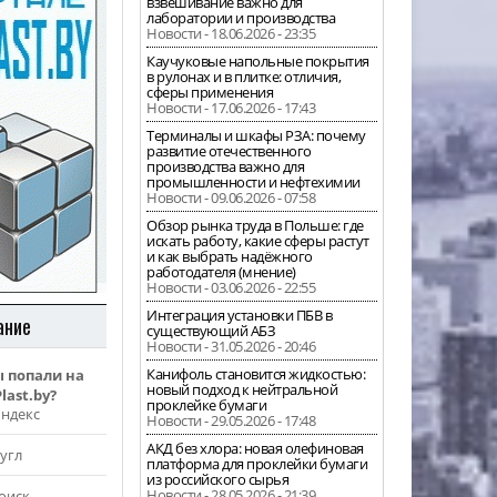
взвешивание важно для
лаборатории и производства
Новости - 18.06.2026 - 23:35
Каучуковые напольные покрытия
в рулонах и в плитке: отличия,
сферы применения
Новости - 17.06.2026 - 17:43
Терминалы и шкафы РЗА: почему
развитие отечественного
производства важно для
промышленности и нефтехимии
Новости - 09.06.2026 - 07:58
Обзор рынка труда в Польше: где
искать работу, какие сферы растут
и как выбрать надёжного
работодателя (мнение)
Новости - 03.06.2026 - 22:55
Интеграция установки ПБВ в
ание
существующий АБЗ
Новости - 31.05.2026 - 20:46
Канифоль становится жидкостью:
ы попали на
новый подход к нейтральной
last.by?
проклейке бумаги
Яндекс
Новости - 29.05.2026 - 17:48
АКД без хлора: новая олефиновая
угл
платформа для проклейки бумаги
из российского сырья
Новости - 28.05.2026 - 21:39
оиск