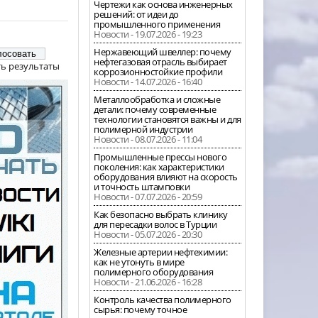
Чертежи как основа инженерных
решений: от идеи до
промышленного применения
Новости - 19.07.2026 - 19:23
Нержавеющий швеллер: почему
нефтегазовая отрасль выбирает
ь результаты
коррозионностойкие профили
Новости - 14.07.2026 - 16:40
Металлообработка и сложные
детали: почему современные
технологии становятся важны и для
полимерной индустрии
Новости - 08.07.2026 - 11:04
Промышленные прессы нового
поколения: как характеристики
оборудования влияют на скорость
и точность штамповки
Новости - 07.07.2026 - 20:59
Как безопасно выбрать клинику
для пересадки волос в Турции
Новости - 05.07.2026 - 20:30
Железные артерии нефтехимии:
как не утонуть в мире
полимерного оборудования
Новости - 21.06.2026 - 16:28
Контроль качества полимерного
сырья: почему точное