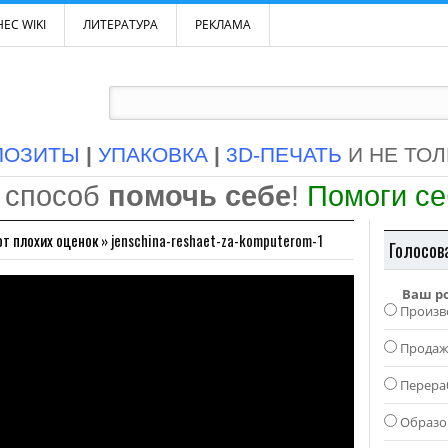
ЕС WIKI
ЛИТЕРАТУРА
РЕКЛАМА
ПОЗИТЫ
|
УПАКОВКА
|
3D-ПЕЧАТЬ
И НЕ ТО
 способ
помочь себе
!
Помоги с
от плохих оценок
»
jenschina-reshaet-za-komputerom-1
Голосов
Ваш р
Произв
Прода
Перера
Образо