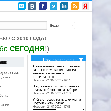
Везде
ЛЬКО
С 2010 ГОДА!
ебе
СЕГОДНЯ
!)
Новые материалы
ание
Алюминиевые панели с сотовым
заполнением: как технологии
од занятий?
меняют современное
строительство
одство
Новости - 27.07.2026 - 19:11
жи
Подшипники: как разобраться в
видах, особенностях и выборе
Новости - 24.07.2026 - 17:13
ботка
Учёные превратили молекулы из
нефти в чистый алмаз
вание
Новости - 21.07.2026 - 17:03