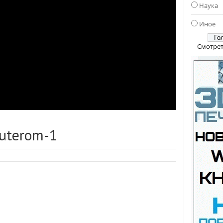
Наука
Иное
Смотрет
puterom-1