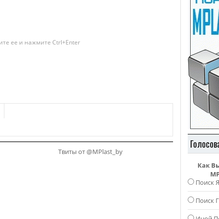
те ее и нажмите Ctrl+Enter
Голосов
Твиты от @MPlast_by
Как В
MP
Поиск 
Поиск Г
Иной П