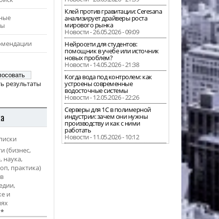
Клей против гравитации: Ceresana
ные
анализирует драйверы роста
мирового рынка
ры
Новости - 26.05.2026 - 09:09
омендации
Нейросети для студентов:
помощник в учебе или источник
новых проблем?
Новости - 14.05.2026 - 21:38
Когда вода под контролем: как
ь результаты
устроены современные
водосточные системы
Новости - 12.05.2026 - 22:26
Серверы для 1С в полимерной
ка
индустрии: зачем они нужны
производству и как с ними
работать
Новости - 11.05.2026 - 10:12
писки
и (бизнес,
, наука,
оп, практика)
в
едии,
е и
иях
l
*