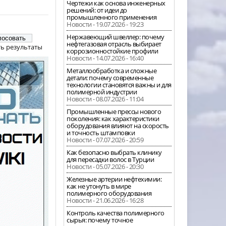
Чертежи как основа инженерных
решений: от идеи до
промышленного применения
Новости - 19.07.2026 - 19:23
Нержавеющий швеллер: почему
нефтегазовая отрасль выбирает
ь результаты
коррозионностойкие профили
Новости - 14.07.2026 - 16:40
Металлообработка и сложные
детали: почему современные
технологии становятся важны и для
полимерной индустрии
Новости - 08.07.2026 - 11:04
Промышленные прессы нового
поколения: как характеристики
оборудования влияют на скорость
и точность штамповки
Новости - 07.07.2026 - 20:59
Как безопасно выбрать клинику
для пересадки волос в Турции
Новости - 05.07.2026 - 20:30
Железные артерии нефтехимии:
как не утонуть в мире
полимерного оборудования
Новости - 21.06.2026 - 16:28
Контроль качества полимерного
сырья: почему точное