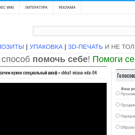
ЕС WIKI
ЛИТЕРАТУРА
РЕКЛАМА
ПОЗИТЫ
|
УПАКОВКА
|
3D-ПЕЧАТЬ
И НЕ ТО
 способ
помочь себе
!
Помоги с
и зачем нужен специальный шкаф
»
shkaf-miaso-eda-04
Голосов
Ваш р
Произв
Прода
Перера
Образо