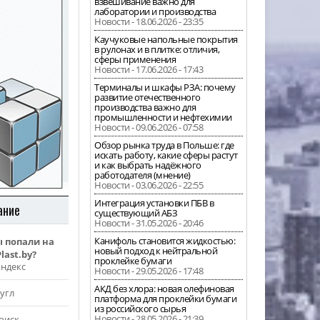
взвешивание важно для
лаборатории и производства
Новости - 18.06.2026 - 23:35
Каучуковые напольные покрытия
в рулонах и в плитке: отличия,
сферы применения
Новости - 17.06.2026 - 17:43
Терминалы и шкафы РЗА: почему
развитие отечественного
производства важно для
промышленности и нефтехимии
Новости - 09.06.2026 - 07:58
Обзор рынка труда в Польше: где
искать работу, какие сферы растут
и как выбрать надёжного
работодателя (мнение)
Новости - 03.06.2026 - 22:55
Интеграция установки ПБВ в
ание
существующий АБЗ
Новости - 31.05.2026 - 20:46
Канифоль становится жидкостью:
ы попали на
новый подход к нейтральной
last.by?
проклейке бумаги
Яндекс
Новости - 29.05.2026 - 17:48
АКД без хлора: новая олефиновая
угл
платформа для проклейки бумаги
из российского сырья
Новости - 28.05.2026 - 21:39
оиск