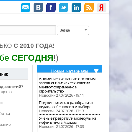
Везде
ЛЬКО
С 2010 ГОДА!
ебе
СЕГОДНЯ
!)
Новые материалы
ание
Алюминиевые панели с сотовым
заполнением: как технологии
од занятий?
меняют современное
строительство
одство
Новости - 27.07.2026 - 19:11
жи
Подшипники: как разобраться в
видах, особенностях и выборе
Новости - 24.07.2026 - 17:13
ботка
Учёные превратили молекулы из
нефти в чистый алмаз
вание
Новости - 21.07.2026 - 17:03