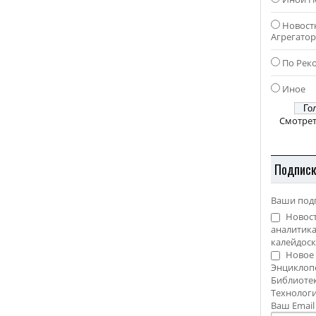
Новост
Агрегато
По Рек
Иное
Смотрет
Подпис
Ваши под
Новост
аналитика
калейдоск
Новое 
Энциклоп
Библиотек
Технолог
Ваш Emai