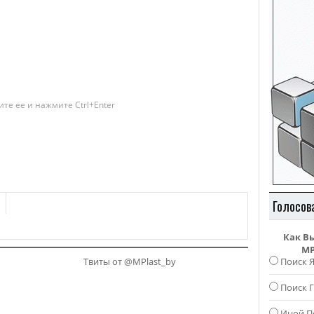
те ее и нажмите Ctrl+Enter
Голосов
Как В
MP
Твиты от @MPlast_by
Поиск 
Поиск Г
Иной П