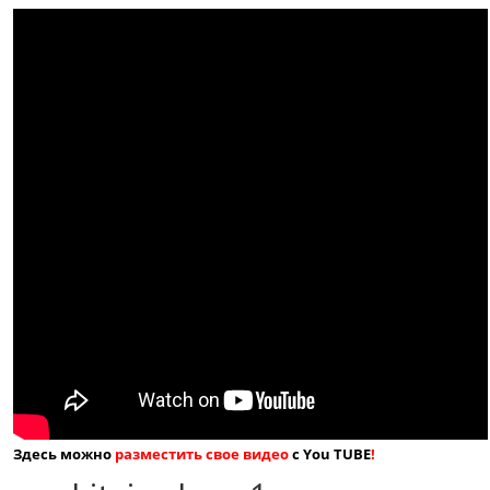
Здесь можно
разместить свое видео
с You TUBE
!