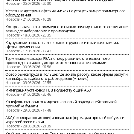
Новости - 05.07.2026 - 20:30
Железные артерии нефтехимии: как не утонуть в мире полимерного
оборудования
Новости - 21.06.2026 - 16:28
Контроль качества полимерного сырья: почему точное взвешивание
важно для лаборатории и производства
Новости - 18.06.2026 - 23:35
Каучуковые напольные покрытия в рулонах и в плитке: отличия,
сферы применения
Новости - 17.06.2026 - 17:43
Терминалы и шкафы РЗА: почему развитие отечественного
производства важно для промышленности и нефтехимии
Новости - 09.06.2026 - 07:58
Обзор рынка труда в Польше: где искать работу, какие сферы растут и
как выбрать надёжного работодателя (мнение)
Новости - 03.06.2026 - 22:55
Интеграция установки ПБВ в существующий АБЗ
Новости - 31.05.2026 - 20:46
Канифоль становится жидкостью: новый подход к нейтральной
проклейке бумаги
Новости - 29.05.2026 - 17:48
АКД без хлора: новая олефиновая платформа для проклейки бумаги
из российского сырья
Новости - 28.05.2026 - 21:39
Клей против гравитации: Ceresana анализирует драйверы роста