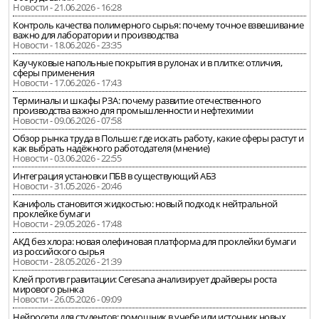
Новости - 21.06.2026 - 16:28
Контроль качества полимерного сырья: почему точное взвешивание
важно для лаборатории и производства
Новости - 18.06.2026 - 23:35
Каучуковые напольные покрытия в рулонах и в плитке: отличия,
сферы применения
Новости - 17.06.2026 - 17:43
Терминалы и шкафы РЗА: почему развитие отечественного
производства важно для промышленности и нефтехимии
Новости - 09.06.2026 - 07:58
Обзор рынка труда в Польше: где искать работу, какие сферы растут и
как выбрать надёжного работодателя (мнение)
Новости - 03.06.2026 - 22:55
Интеграция установки ПБВ в существующий АБЗ
Новости - 31.05.2026 - 20:46
Канифоль становится жидкостью: новый подход к нейтральной
проклейке бумаги
Новости - 29.05.2026 - 17:48
АКД без хлора: новая олефиновая платформа для проклейки бумаги
из российского сырья
Новости - 28.05.2026 - 21:39
Клей против гравитации: Ceresana анализирует драйверы роста
мирового рынка
Новости - 26.05.2026 - 09:09
Нейросети для студентов: помощник в учебе или источник новых