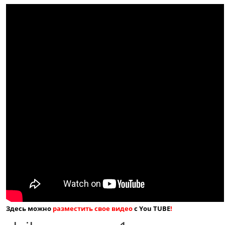
Здесь можно
разместить свое видео
с You TUBE
!