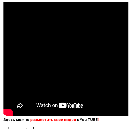
Здесь можно
разместить свое видео
с You TUBE
!