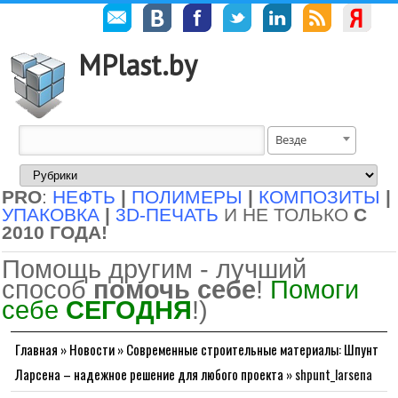
MPlast.by
Везде
PRO
:
НЕФТЬ
|
ПОЛИМЕРЫ
|
КОМПОЗИТЫ
|
УПАКОВКА
|
3D-ПЕЧАТЬ
И НЕ ТОЛЬКО
С
2010 ГОДА!
Помощь другим - лучший
способ
помочь себе
!
Помоги
себе
СЕГОДНЯ
!)
Главная
»
Новости
»
Современные строительные материалы: Шпунт
Ларсена – надежное решение для любого проекта
»
shpunt_larsena