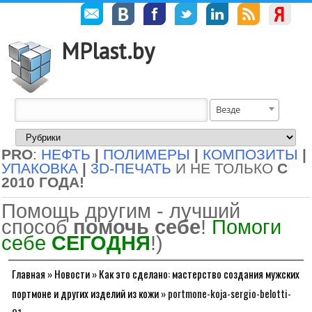
MPlast.by
Везде
PRO
:
НЕФТЬ
|
ПОЛИМЕРЫ
|
КОМПОЗИТЫ
|
УПАКОВКА
|
3D-ПЕЧАТЬ
И НЕ ТОЛЬКО
С
2010 ГОДА!
Помощь другим - лучший
способ
помочь себе
!
Помоги
себе
СЕГОДНЯ
!)
Главная
»
Новости
»
Как это сделано: мастерство создания мужских
портмоне и других изделий из кожи
»
portmone-koja-sergio-belotti-