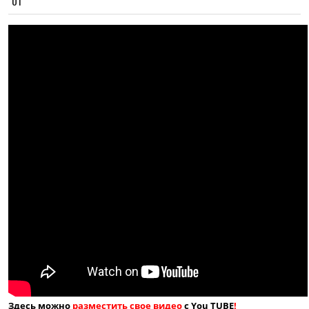
01
Здесь можно
разместить свое видео
с You TUBE
!