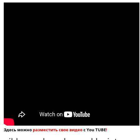
Здесь можно
разместить свое видео
с You TUBE
!