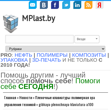
MPlast.by
Везде
PRO
:
НЕФТЬ
|
ПОЛИМЕРЫ
|
КОМПОЗИТЫ
|
УПАКОВКА
|
3D-ПЕЧАТЬ
И НЕ ТОЛЬКО
С
2010 ГОДА!
Помощь другим - лучший
способ
помочь себе
!
Помоги
себе
СЕГОДНЯ
!)
Главная
»
Новости
»
Пленочные клавиатуры: полимерная эра
управления техникой
»
gibkaya-plenochnaya-klaviatura-a100