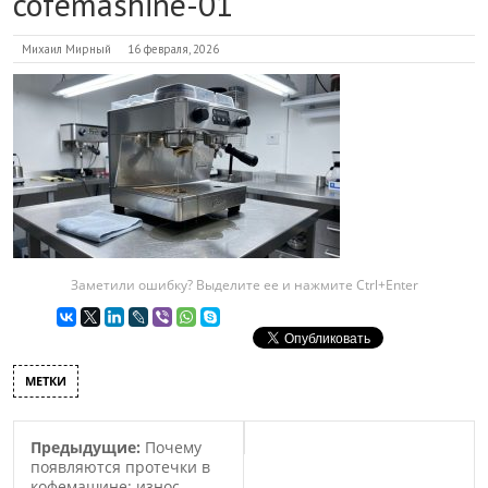
cofemashine-01
Михаил Мирный
16 февраля, 2026
Заметили ошибку? Выделите ее и нажмите Ctrl+Enter
МЕТКИ
Предыдущие:
Почему
появляются протечки в
кофемашине: износ