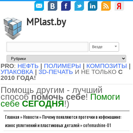
MPlast.by
Везде
PRO
:
НЕФТЬ
|
ПОЛИМЕРЫ
|
КОМПОЗИТЫ
|
УПАКОВКА
|
3D-ПЕЧАТЬ
И НЕ ТОЛЬКО
С
2010 ГОДА!
Помощь другим - лучший
способ
помочь себе
!
Помоги
себе
СЕГОДНЯ
!)
Главная
»
Новости
»
Почему появляются протечки в кофемашине:
износ уплотнений и пластиковых деталей
»
cofemashine-01