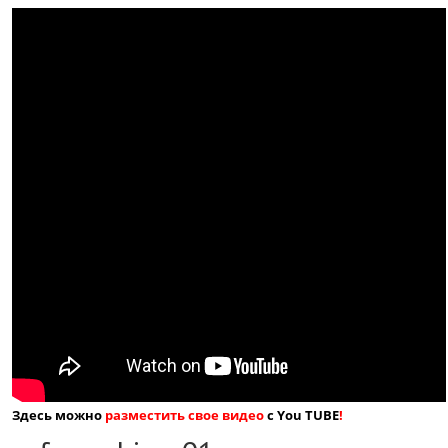
Здесь можно
разместить свое видео
с You TUBE
!