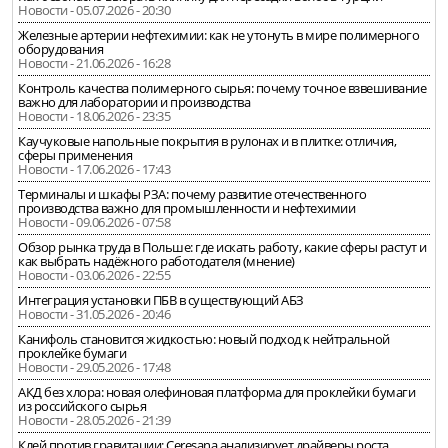
Новости - 05.07.2026 - 20:30
Железные артерии нефтехимии: как не утонуть в мире полимерного
оборудования
Новости - 21.06.2026 - 16:28
Контроль качества полимерного сырья: почему точное взвешивание
важно для лаборатории и производства
Новости - 18.06.2026 - 23:35
Каучуковые напольные покрытия в рулонах и в плитке: отличия,
сферы применения
Новости - 17.06.2026 - 17:43
Терминалы и шкафы РЗА: почему развитие отечественного
производства важно для промышленности и нефтехимии
Новости - 09.06.2026 - 07:58
Обзор рынка труда в Польше: где искать работу, какие сферы растут и
как выбрать надёжного работодателя (мнение)
Новости - 03.06.2026 - 22:55
Интеграция установки ПБВ в существующий АБЗ
Новости - 31.05.2026 - 20:46
Канифоль становится жидкостью: новый подход к нейтральной
проклейке бумаги
Новости - 29.05.2026 - 17:48
АКД без хлора: новая олефиновая платформа для проклейки бумаги
из российского сырья
Новости - 28.05.2026 - 21:39
Клей против гравитации: Ceresana анализирует драйверы роста