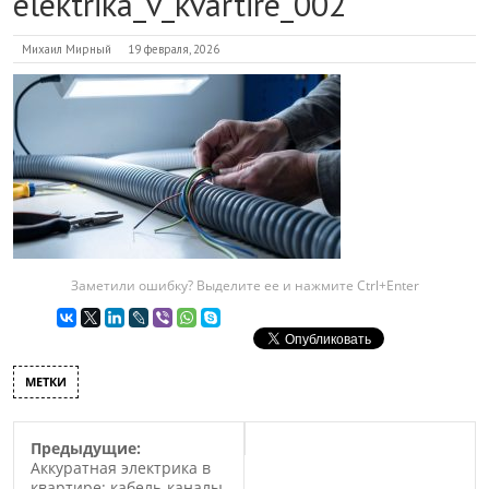
elektrika_v_kvartire_002
Михаил Мирный
19 февраля, 2026
Заметили ошибку? Выделите ее и нажмите Ctrl+Enter
МЕТКИ
Предыдущие:
Аккуратная электрика в
квартире: кабель-каналы,