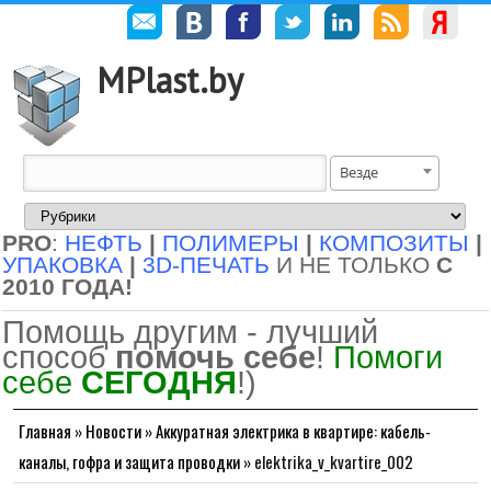
MPlast.by
Везде
PRO
:
НЕФТЬ
|
ПОЛИМЕРЫ
|
КОМПОЗИТЫ
|
УПАКОВКА
|
3D-ПЕЧАТЬ
И НЕ ТОЛЬКО
С
2010 ГОДА!
Помощь другим - лучший
способ
помочь себе
!
Помоги
себе
СЕГОДНЯ
!)
Главная
»
Новости
»
Аккуратная электрика в квартире: кабель-
каналы, гофра и защита проводки
»
elektrika_v_kvartire_002