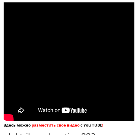
Здесь можно
разместить свое видео
с You TUBE
!