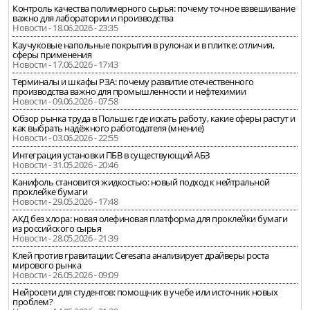
Контроль качества полимерного сырья: почему точное взвешивание
важно для лаборатории и производства
Новости - 18.06.2026 - 23:35
Каучуковые напольные покрытия в рулонах и в плитке: отличия,
сферы применения
Новости - 17.06.2026 - 17:43
Терминалы и шкафы РЗА: почему развитие отечественного
производства важно для промышленности и нефтехимии
Новости - 09.06.2026 - 07:58
Обзор рынка труда в Польше: где искать работу, какие сферы растут и
как выбрать надёжного работодателя (мнение)
Новости - 03.06.2026 - 22:55
Интеграция установки ПБВ в существующий АБЗ
Новости - 31.05.2026 - 20:46
Канифоль становится жидкостью: новый подход к нейтральной
проклейке бумаги
Новости - 29.05.2026 - 17:48
АКД без хлора: новая олефиновая платформа для проклейки бумаги
из российского сырья
Новости - 28.05.2026 - 21:39
Клей против гравитации: Ceresana анализирует драйверы роста
мирового рынка
Новости - 26.05.2026 - 09:09
Нейросети для студентов: помощник в учебе или источник новых
проблем?