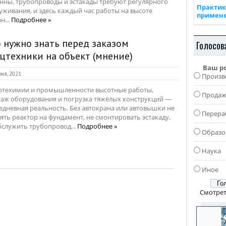
нны, трубопроводы и эстакады требуют регулярного
Практик
уживания, и здесь каждый час работы на высоте
примен
н...
Подробнее »
 нужно знать перед заказом
Голосов
цтехники на объект (мнение)
Ваш р
ня, 2021
Произв
фтехимии и промышленности высотные работы,
Прода
аж оборудования и погрузка тяжёлых конструкций —
едневная реальность. Без автокрана или автовышки не
Перера
ять реактор на фундамент, не смонтировать эстакаду,
бслужить трубопровод...
Подробнее »
Образо
Наука
Иное
Смотрет