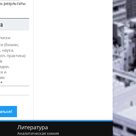
ь результаты
ка
писки
и (бизнес,
, наука,
оп, практика)
в
едии,
е и
иях
l
*
Литература
Аналитическая химия