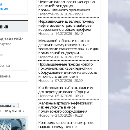
Чертежи как основа инженерных
а
решений: от идеи до
ения
промышленного применения
Новости - 19.07.2026 - 19:23
Нержавеющий швеллер: почему
ание
нефтегазовая отрасль выбирает
коррозионностойкие профили
Новости - 14.07.2026 - 16:40
од занятий?
Металлообработка и сложные
одство
детали: почему современные
технологии становятся важны и для
полимерной индустрии
жи
Новости - 08.07.2026 - 11:04
Промышленные прессы нового
ботка
поколения: как характеристики
оборудования влияют на скорость
вание
и точность штамповки
Новости - 07.07.2026 - 20:59
Как безопасно выбрать клинику
для пересадки волос в Турции
Новости - 05.07.2026 - 20:30
Железные артерии нефтехимии:
как не утонуть в мире
ь результаты
полимерного оборудования
Новости - 21.06.2026 - 16:28
Контроль качества полимерного
сырья: почему точное