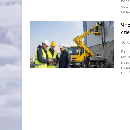
коло
обсл
связа
Что
спе
02 ию
В не
монт
повс
подн
не о