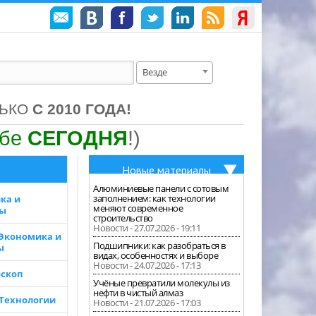
Везде
ЛЬКО
С 2010 ГОДА!
ебе
СЕГОДНЯ
!)
Новые материалы
Алюминиевые панели с сотовым
заполнением: как технологии
ка и
меняют современное
зы
строительство
Новости - 27.07.2026 - 19:11
 Экономика и
Подшипники: как разобраться в
ы
видах, особенностях и выборе
Новости - 24.07.2026 - 17:13
скоп
Учёные превратили молекулы из
нефти в чистый алмаз
 Технологии
Новости - 21.07.2026 - 17:03