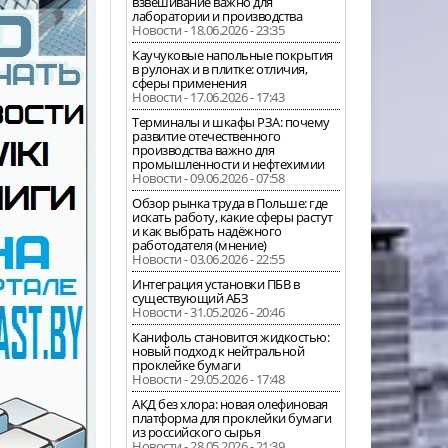
взвешивание важно для
лаборатории и производства
Новости - 18.06.2026 - 23:35
Каучуковые напольные покрытия
в рулонах и в плитке: отличия,
сферы применения
Новости - 17.06.2026 - 17:43
Терминалы и шкафы РЗА: почему
развитие отечественного
производства важно для
промышленности и нефтехимии
Новости - 09.06.2026 - 07:58
Обзор рынка труда в Польше: где
искать работу, какие сферы растут
и как выбрать надёжного
работодателя (мнение)
Новости - 03.06.2026 - 22:55
Интеграция установки ПБВ в
существующий АБЗ
Новости - 31.05.2026 - 20:46
Канифоль становится жидкостью:
новый подход к нейтральной
проклейке бумаги
Новости - 29.05.2026 - 17:48
АКД без хлора: новая олефиновая
платформа для проклейки бумаги
из российского сырья
Новости - 28.05.2026 - 21:39