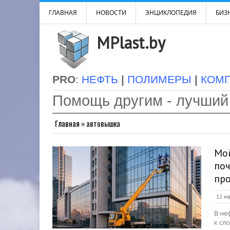
ГЛАВНАЯ
НОВОСТИ
ЭНЦИКЛОПЕДИЯ
БИЗН
MPlast.by
PRO
:
НЕФТЬ
|
ПОЛИМЕРЫ
|
КОМ
Помощь другим - лучший
Главная
»
автовышка
Мой
поч
пр
12 ма
В не
к сл