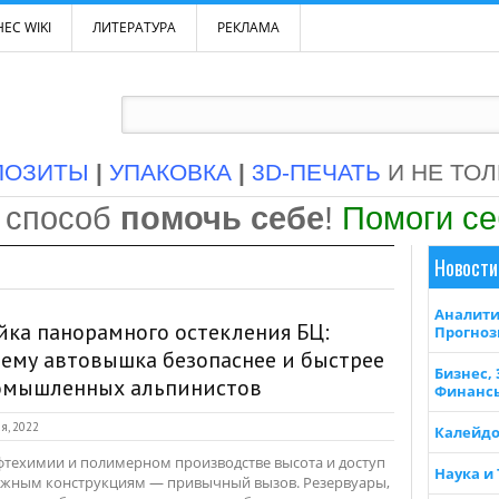
ЕС WIKI
ЛИТЕРАТУРА
РЕКЛАМА
ПОЗИТЫ
|
УПАКОВКА
|
3D-ПЕЧАТЬ
И НЕ ТО
 способ
помочь себе
!
Помоги с
Новости
Аналити
ка панорамного остекления БЦ:
Прогно
ему автовышка безопаснее и быстрее
Бизнес,
омышленных альпинистов
Финанс
я, 2022
Калейдо
фтехимии и полимерном производстве высота и доступ
Наука и
ожным конструкциям — привычный вызов. Резервуары,