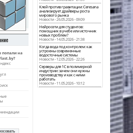
Клей против гравитации: Ceresana
анализирует драйверы роста
мирового рынка
Новости - 26.05.2026 - 09:09
Нейросети для студентов:
помощник в учебе или источник
новых проблем?
ание
Новости - 14.05.2026 - 21:38
Когда вода под контролем: как
устроены современные
ы попали на
водосточные системы
last.by?
Новости - 12.05.2026 - 22:26
Яндекс
Серверы для 1С в полимерной
индустрии: зачем они нужны
угл
производству и как с ними
работать
Новости - 11.05.2026 - 10:12
оиск
ные
ры
омендации