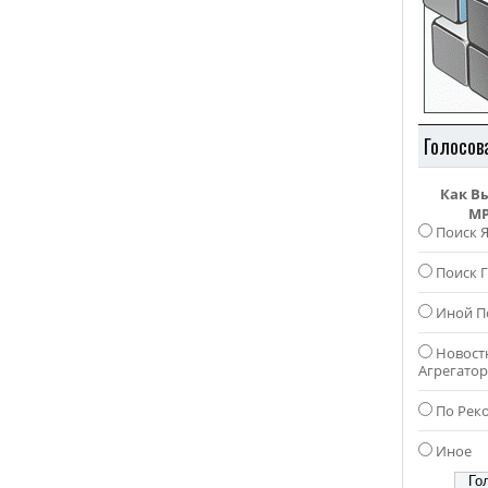
Голосов
Как В
MP
Поиск 
Поиск Г
Иной П
Новост
Агрегато
По Рек
Иное