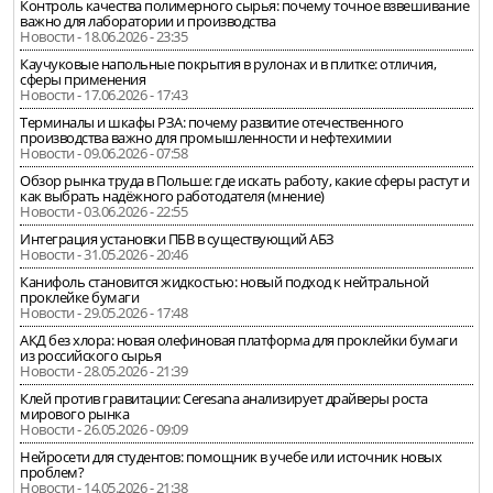
Контроль качества полимерного сырья: почему точное взвешивание
важно для лаборатории и производства
Новости - 18.06.2026 - 23:35
Каучуковые напольные покрытия в рулонах и в плитке: отличия,
сферы применения
Новости - 17.06.2026 - 17:43
Терминалы и шкафы РЗА: почему развитие отечественного
производства важно для промышленности и нефтехимии
Новости - 09.06.2026 - 07:58
Обзор рынка труда в Польше: где искать работу, какие сферы растут и
как выбрать надёжного работодателя (мнение)
Новости - 03.06.2026 - 22:55
Интеграция установки ПБВ в существующий АБЗ
Новости - 31.05.2026 - 20:46
Канифоль становится жидкостью: новый подход к нейтральной
проклейке бумаги
Новости - 29.05.2026 - 17:48
АКД без хлора: новая олефиновая платформа для проклейки бумаги
из российского сырья
Новости - 28.05.2026 - 21:39
Клей против гравитации: Ceresana анализирует драйверы роста
мирового рынка
Новости - 26.05.2026 - 09:09
Нейросети для студентов: помощник в учебе или источник новых
проблем?
Новости - 14.05.2026 - 21:38