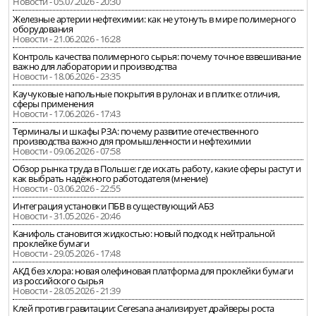
Новости - 05.07.2026 - 20:30
Железные артерии нефтехимии: как не утонуть в мире полимерного
оборудования
Новости - 21.06.2026 - 16:28
Контроль качества полимерного сырья: почему точное взвешивание
важно для лаборатории и производства
Новости - 18.06.2026 - 23:35
Каучуковые напольные покрытия в рулонах и в плитке: отличия,
сферы применения
Новости - 17.06.2026 - 17:43
Терминалы и шкафы РЗА: почему развитие отечественного
производства важно для промышленности и нефтехимии
Новости - 09.06.2026 - 07:58
Обзор рынка труда в Польше: где искать работу, какие сферы растут и
как выбрать надёжного работодателя (мнение)
Новости - 03.06.2026 - 22:55
Интеграция установки ПБВ в существующий АБЗ
Новости - 31.05.2026 - 20:46
Канифоль становится жидкостью: новый подход к нейтральной
проклейке бумаги
Новости - 29.05.2026 - 17:48
АКД без хлора: новая олефиновая платформа для проклейки бумаги
из российского сырья
Новости - 28.05.2026 - 21:39
Клей против гравитации: Ceresana анализирует драйверы роста