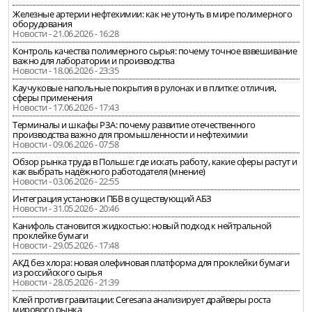
Железные артерии нефтехимии: как не утонуть в мире полимерного
оборудования
Новости - 21.06.2026 - 16:28
Контроль качества полимерного сырья: почему точное взвешивание
важно для лаборатории и производства
Новости - 18.06.2026 - 23:35
Каучуковые напольные покрытия в рулонах и в плитке: отличия,
сферы применения
Новости - 17.06.2026 - 17:43
Терминалы и шкафы РЗА: почему развитие отечественного
производства важно для промышленности и нефтехимии
Новости - 09.06.2026 - 07:58
Обзор рынка труда в Польше: где искать работу, какие сферы растут и
как выбрать надёжного работодателя (мнение)
Новости - 03.06.2026 - 22:55
Интеграция установки ПБВ в существующий АБЗ
Новости - 31.05.2026 - 20:46
Канифоль становится жидкостью: новый подход к нейтральной
проклейке бумаги
Новости - 29.05.2026 - 17:48
АКД без хлора: новая олефиновая платформа для проклейки бумаги
из российского сырья
Новости - 28.05.2026 - 21:39
Клей против гравитации: Ceresana анализирует драйверы роста
мирового рынка