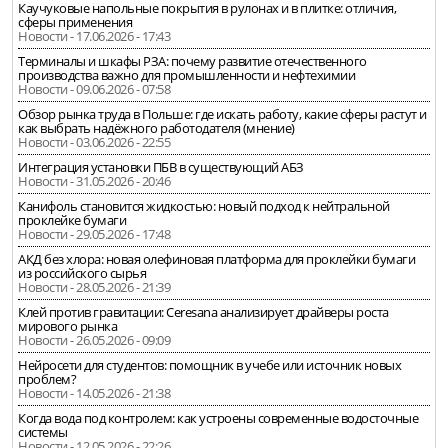
Каучуковые напольные покрытия в рулонах и в плитке: отличия,
сферы применения
Новости - 17.06.2026 - 17:43
Терминалы и шкафы РЗА: почему развитие отечественного
производства важно для промышленности и нефтехимии
Новости - 09.06.2026 - 07:58
Обзор рынка труда в Польше: где искать работу, какие сферы растут и
как выбрать надёжного работодателя (мнение)
Новости - 03.06.2026 - 22:55
Интеграция установки ПБВ в существующий АБЗ
Новости - 31.05.2026 - 20:46
Канифоль становится жидкостью: новый подход к нейтральной
проклейке бумаги
Новости - 29.05.2026 - 17:48
АКД без хлора: новая олефиновая платформа для проклейки бумаги
из российского сырья
Новости - 28.05.2026 - 21:39
Клей против гравитации: Ceresana анализирует драйверы роста
мирового рынка
Новости - 26.05.2026 - 09:09
Нейросети для студентов: помощник в учебе или источник новых
проблем?
Новости - 14.05.2026 - 21:38
Когда вода под контролем: как устроены современные водосточные
системы
Новости - 12.05.2026 - 22:26