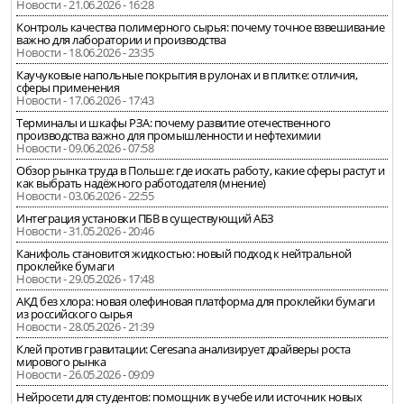
Новости - 21.06.2026 - 16:28
Контроль качества полимерного сырья: почему точное взвешивание
важно для лаборатории и производства
Новости - 18.06.2026 - 23:35
Каучуковые напольные покрытия в рулонах и в плитке: отличия,
сферы применения
Новости - 17.06.2026 - 17:43
Терминалы и шкафы РЗА: почему развитие отечественного
производства важно для промышленности и нефтехимии
Новости - 09.06.2026 - 07:58
Обзор рынка труда в Польше: где искать работу, какие сферы растут и
как выбрать надёжного работодателя (мнение)
Новости - 03.06.2026 - 22:55
Интеграция установки ПБВ в существующий АБЗ
Новости - 31.05.2026 - 20:46
Канифоль становится жидкостью: новый подход к нейтральной
проклейке бумаги
Новости - 29.05.2026 - 17:48
АКД без хлора: новая олефиновая платформа для проклейки бумаги
из российского сырья
Новости - 28.05.2026 - 21:39
Клей против гравитации: Ceresana анализирует драйверы роста
мирового рынка
Новости - 26.05.2026 - 09:09
Нейросети для студентов: помощник в учебе или источник новых