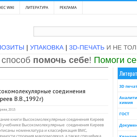
ЕС WIKI
ЛИТЕРАТУРА
РЕКЛАМА
ПОЗИТЫ
|
УПАКОВКА
|
3D-ПЕЧАТЬ
И НЕ ТО
 способ
помочь себе
!
Помоги с
Литерат
3D печа
сокомолекулярные соединения
реев В.В.,1992г)
Аналити
химия
реля, 2015
ГОСТ
ание книги Высокомолекулярные соединения Киреев
: В учебнике Высокомолекулярные соединения Киреев
Докуме
 описаны номенклатура и классификация ВМС,
енности строения макромолекул, а также специфика
Квантов