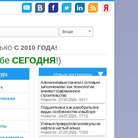
Везде
ЛЬКО
С 2010 ГОДА!
ебе
СЕГОДНЯ
!)
ура
Новые материалы
Алюминиевые панели с сотовым
заполнением: как технологии
ть
меняют современное
строительство
ческая
Новости - 27.07.2026 - 19:11
Подшипники: как разобраться в
видах, особенностях и выборе
Новости - 24.07.2026 - 17:13
Учёные превратили молекулы из
нты
нефти в чистый алмаз
Новости - 21.07.2026 - 17:03
ая химия и