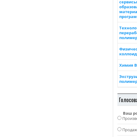
сервисы
образов
материа
програ
Техноло
перераб
полиме
Физичес
коллоид
Химия 
Экструз
полиме
Голосов
Ваш р
Произв
Прода