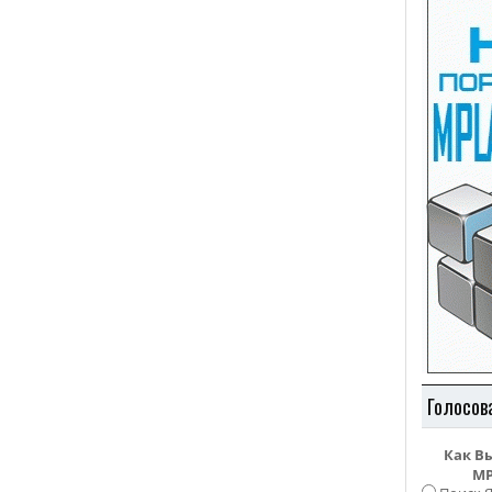
Голосов
Как В
MP