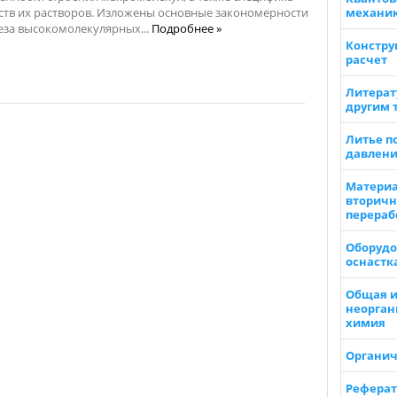
ств их растворов. Изложены основные закономерности
механи
еза высокомолекулярных...
Подробнее »
Констру
расчет
Литерат
другим 
Литье п
давлен
Материа
вторичн
перераб
Оборудо
оснастк
Общая 
неорган
химия
Органич
Реферат