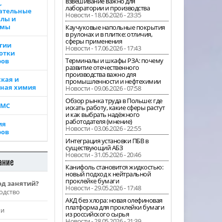
взвешивание важно для
,
лаборатории и производства
ательные
Новости - 18.06.2026 - 23:35
лы и
ммы
Каучуковые напольные покрытия
в рулонах и в плитке: отличия,
сферы применения
гии
Новости - 17.06.2026 - 17:43
отки
Терминалы и шкафы РЗА: почему
ров
развитие отечественного
производства важно для
кая и
промышленности и нефтехимии
ная химия
Новости - 09.06.2026 - 07:58
Обзор рынка труда в Польше: где
ВМС
искать работу, какие сферы растут
и как выбрать надёжного
работодателя (мнение)
ия
Новости - 03.06.2026 - 22:55
ров
Интеграция установки ПБВ в
существующий АБЗ
Новости - 31.05.2026 - 20:46
ание
Канифоль становится жидкостью:
новый подход к нейтральной
проклейке бумаги
од занятий?
Новости - 29.05.2026 - 17:48
одство
АКД без хлора: новая олефиновая
платформа для проклейки бумаги
жи
из российского сырья
Новости - 28.05.2026 - 21:39