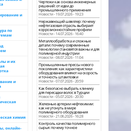
Чертежи как основа инженерных
ка
решений: от идеи до
промышленного применения
Новости - 19.07.2026 - 19:23
ирование и
Нержавеющий швеллер: почему
нефтегазовая отрасль выбирает
коррозионностойкие профили
ура по
Новости - 14.07.2026 - 16:40
темам
Металлообработка и сложные
детали: почему современные
од
технологии становятся важны и для
ием
полимерной индустрии
Новости - 08.07.2026 - 11:04
лы и их
Промышленные прессы нового
ая
поколения: как характеристики
отка
оборудования влияют на скорость
и точность штамповки
Новости - 07.07.2026 - 20:59
вание и
а
Как безопасно выбрать клинику
для пересадки волос в Турции
Новости - 05.07.2026 - 20:30
и
ическая
Железные артерии нефтехимии:
как не утонуть в мире
полимерного оборудования
Новости - 21.06.2026 - 16:28
еская химия
Контроль качества полимерного
сырья: почему точное
ы, онлайн-