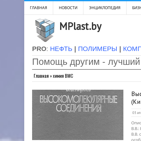
ГЛАВНАЯ
НОВОСТИ
ЭНЦИКЛОПЕДИЯ
БИЗН
MPlast.by
PRO
:
НЕФТЬ
|
ПОЛИМЕРЫ
|
КОМ
Помощь другим - лучший
Главная
»
химия ВМС
Вы
(Ки
03 ап
Опис
В.В.
В.В.
особ