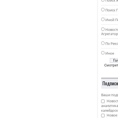
Поиск 
Поиск Г
Иной П
Новост
Агрегато
По Рек
Иное
Смотрет
Подпис
Ваши под
Новост
аналитика
калейдоск
Новое 