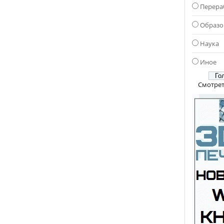
Перера
Образо
Наука
Иное
Смотрет