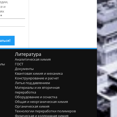
едии,
е и
иях
l
*
Литература
Аналитическая химия
алы
ГОСТ
я
Документы
Квантовая химия и механика
Конструирование и расчет
Литье под давлением
Материалы и их вторичная
переработка
Оборудование и оснастка
Общая и неорганическая химия
Органическая химия
Технологии переработки полимеров
Физическая и коллоидная химия