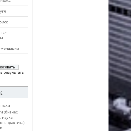
Яндекс
угл
оиск
ные
ры
омендации
ь результаты
ка
писки
и (бизнес,
, наука,
оп, практика)
в