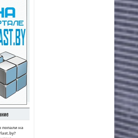
ание
ы попали на
last.by?