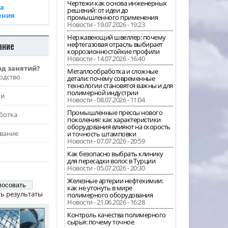
Чертежи как основа инженерных
а
решений: от идеи до
ения
промышленного применения
Новости - 19.07.2026 - 19:23
Нержавеющий швеллер: почему
ание
нефтегазовая отрасль выбирает
коррозионностойкие профили
Новости - 14.07.2026 - 16:40
од занятий?
Металлообработка и сложные
одство
детали: почему современные
технологии становятся важны и для
полимерной индустрии
жи
Новости - 08.07.2026 - 11:04
Промышленные прессы нового
ботка
поколения: как характеристики
оборудования влияют на скорость
вание
и точность штамповки
Новости - 07.07.2026 - 20:59
Как безопасно выбрать клинику
для пересадки волос в Турции
Новости - 05.07.2026 - 20:30
Железные артерии нефтехимии:
как не утонуть в мире
ь результаты
полимерного оборудования
Новости - 21.06.2026 - 16:28
Контроль качества полимерного
сырья: почему точное