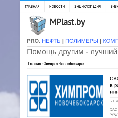
ГЛАВНАЯ
НОВОСТИ
ЭНЦИКЛОПЕДИЯ
БИЗН
MPlast.by
PRO
:
НЕФТЬ
|
ПОЛИМЕРЫ
|
КОМ
Помощь другим - лучший
Главная
»
Химпром Новочебоксарск
ОА
в р
ин
21 но
ОАО 
буду