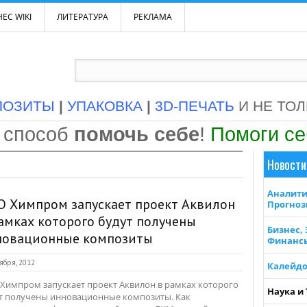
ЕС WIKI
ЛИТЕРАТУРА
РЕКЛАМА
ПОЗИТЫ
|
УПАКОВКА
|
3D-ПЕЧАТЬ
И НЕ ТО
 способ
помочь себе
!
Помоги с
Новости
Аналити
О Химпром запускает проект Аквилон
Прогно
амках которого будут получены
Бизнес,
новационные композиты
Финанс
ября, 2012
Калейдо
Химпром запускает проект Аквилон в рамках которого
Наука и
т получены инновационные композиты. Как