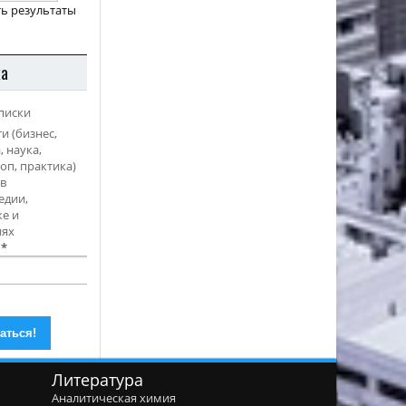
ь результаты
ка
писки
и (бизнес,
, наука,
оп, практика)
в
едии,
е и
иях
l
*
Литература
Аналитическая химия