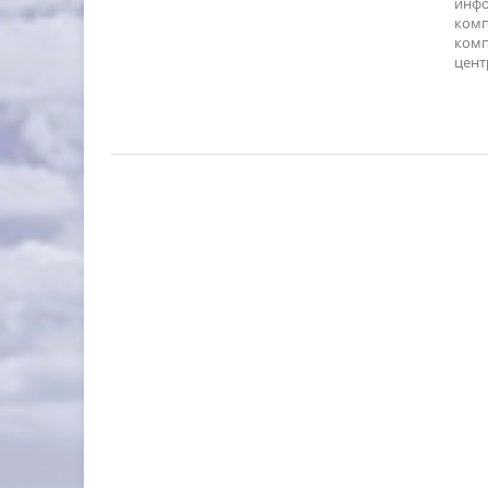
инфо
комп
комп
центр