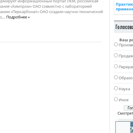
рмирует информационный портал ЛКМ, российская
Практик
ания «Химпром» ОАО совместно с лабораторией
примен
ании «Перкарбонат» ОАО создали научно-технический
,...
Подробнее »
Голосов
Ваш р
Произв
Прода
Перера
Образо
Наука
Иное
Смотрет