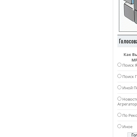
Голосов
Как В
MP
Поиск 
Поиск Г
Иной П
Новост
Агрегато
По Рек
Иное