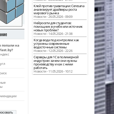
Клей против гравитации: Ceresana
анализирует драйверы роста
мирового рынка
Новости - 26.05.2026 - 09:09
Нейросети для студентов:
помощник в учебе или источник
новых проблем?
ание
Новости - 14.05.2026 - 21:38
Когда вода под контролем: как
устроены современные
ы попали на
водосточные системы
last.by?
Новости - 12.05.2026 - 22:26
Яндекс
Серверы для 1С в полимерной
индустрии: зачем они нужны
угл
производству и как с ними
работать
Новости - 11.05.2026 - 10:12
оиск
ные
ры
омендации