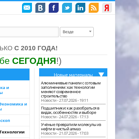
Везде
ЛЬКО
С 2010 ГОДА!
ебе
СЕГОДНЯ
!)
Новые материалы
Алюминиевые панели с сотовым
заполнением: как технологии
ка и
меняют современное
зы
строительство
Новости - 27.07.2026 - 19:11
 Экономика и
Подшипники: как разобраться в
ы
видах, особенностях и выборе
Новости - 24.07.2026 - 17:13
скоп
Учёные превратили молекулы из
нефти в чистый алмаз
 Технологии
Новости - 21.07.2026 - 17:03