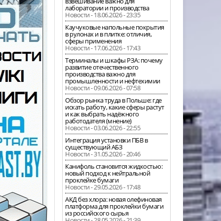
взвешивание важно для
лаборатории и производства
Новости - 18.06.2026 - 23:35
Каучуковые напольные покрытия
в рулонах и в плитке: отличия,
сферы применения
Новости - 17.06.2026 - 17:43
Терминалы и шкафы РЗА: почему
развитие отечественного
производства важно для
промышленности и нефтехимии
Новости - 09.06.2026 - 07:58
Обзор рынка труда в Польше: где
искать работу, какие сферы растут
и как выбрать надёжного
работодателя (мнение)
Новости - 03.06.2026 - 22:55
Интеграция установки ПБВ в
существующий АБЗ
Новости - 31.05.2026 - 20:46
Канифоль становится жидкостью:
новый подход к нейтральной
проклейке бумаги
Новости - 29.05.2026 - 17:48
АКД без хлора: новая олефиновая
платформа для проклейки бумаги
из российского сырья
Новости - 28.05.2026 - 21:39