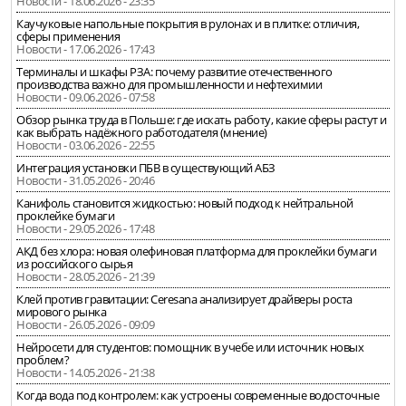
Новости - 18.06.2026 - 23:35
Каучуковые напольные покрытия в рулонах и в плитке: отличия,
сферы применения
Новости - 17.06.2026 - 17:43
Терминалы и шкафы РЗА: почему развитие отечественного
производства важно для промышленности и нефтехимии
Новости - 09.06.2026 - 07:58
Обзор рынка труда в Польше: где искать работу, какие сферы растут и
как выбрать надёжного работодателя (мнение)
Новости - 03.06.2026 - 22:55
Интеграция установки ПБВ в существующий АБЗ
Новости - 31.05.2026 - 20:46
Канифоль становится жидкостью: новый подход к нейтральной
проклейке бумаги
Новости - 29.05.2026 - 17:48
АКД без хлора: новая олефиновая платформа для проклейки бумаги
из российского сырья
Новости - 28.05.2026 - 21:39
Клей против гравитации: Ceresana анализирует драйверы роста
мирового рынка
Новости - 26.05.2026 - 09:09
Нейросети для студентов: помощник в учебе или источник новых
проблем?
Новости - 14.05.2026 - 21:38
Когда вода под контролем: как устроены современные водосточные