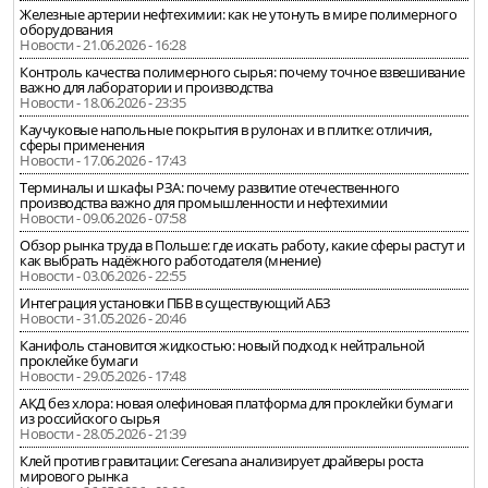
Железные артерии нефтехимии: как не утонуть в мире полимерного
оборудования
Новости - 21.06.2026 - 16:28
Контроль качества полимерного сырья: почему точное взвешивание
важно для лаборатории и производства
Новости - 18.06.2026 - 23:35
Каучуковые напольные покрытия в рулонах и в плитке: отличия,
сферы применения
Новости - 17.06.2026 - 17:43
Терминалы и шкафы РЗА: почему развитие отечественного
производства важно для промышленности и нефтехимии
Новости - 09.06.2026 - 07:58
Обзор рынка труда в Польше: где искать работу, какие сферы растут и
как выбрать надёжного работодателя (мнение)
Новости - 03.06.2026 - 22:55
Интеграция установки ПБВ в существующий АБЗ
Новости - 31.05.2026 - 20:46
Канифоль становится жидкостью: новый подход к нейтральной
проклейке бумаги
Новости - 29.05.2026 - 17:48
АКД без хлора: новая олефиновая платформа для проклейки бумаги
из российского сырья
Новости - 28.05.2026 - 21:39
Клей против гравитации: Ceresana анализирует драйверы роста
мирового рынка