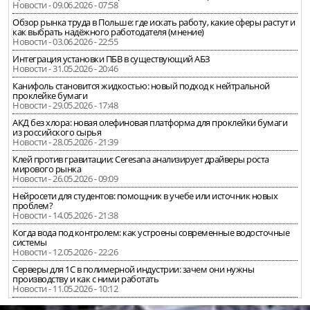
Новости - 09.06.2026 - 07:58
Обзор рынка труда в Польше: где искать работу, какие сферы растут и
как выбрать надёжного работодателя (мнение)
Новости - 03.06.2026 - 22:55
Интеграция установки ПБВ в существующий АБЗ
Новости - 31.05.2026 - 20:46
Канифоль становится жидкостью: новый подход к нейтральной
проклейке бумаги
Новости - 29.05.2026 - 17:48
АКД без хлора: новая олефиновая платформа для проклейки бумаги
из российского сырья
Новости - 28.05.2026 - 21:39
Клей против гравитации: Ceresana анализирует драйверы роста
мирового рынка
Новости - 26.05.2026 - 09:09
Нейросети для студентов: помощник в учебе или источник новых
проблем?
Новости - 14.05.2026 - 21:38
Когда вода под контролем: как устроены современные водосточные
системы
Новости - 12.05.2026 - 22:26
Серверы для 1С в полимерной индустрии: зачем они нужны
производству и как с ними работать
Новости - 11.05.2026 - 10:12