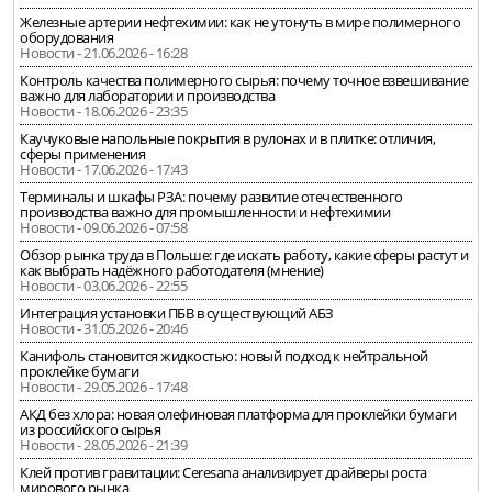
Железные артерии нефтехимии: как не утонуть в мире полимерного
оборудования
Новости - 21.06.2026 - 16:28
Контроль качества полимерного сырья: почему точное взвешивание
важно для лаборатории и производства
Новости - 18.06.2026 - 23:35
Каучуковые напольные покрытия в рулонах и в плитке: отличия,
сферы применения
Новости - 17.06.2026 - 17:43
Терминалы и шкафы РЗА: почему развитие отечественного
производства важно для промышленности и нефтехимии
Новости - 09.06.2026 - 07:58
Обзор рынка труда в Польше: где искать работу, какие сферы растут и
как выбрать надёжного работодателя (мнение)
Новости - 03.06.2026 - 22:55
Интеграция установки ПБВ в существующий АБЗ
Новости - 31.05.2026 - 20:46
Канифоль становится жидкостью: новый подход к нейтральной
проклейке бумаги
Новости - 29.05.2026 - 17:48
АКД без хлора: новая олефиновая платформа для проклейки бумаги
из российского сырья
Новости - 28.05.2026 - 21:39
Клей против гравитации: Ceresana анализирует драйверы роста
мирового рынка