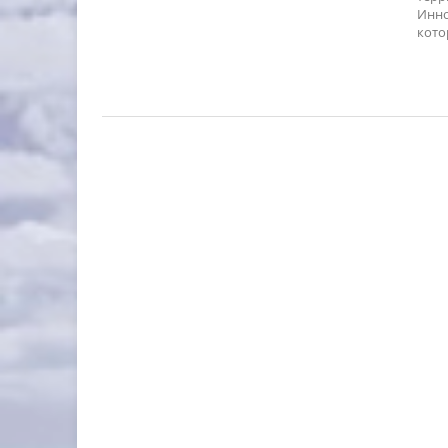
Инно
кото