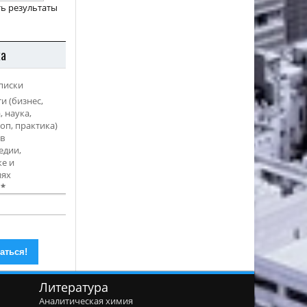
ь результаты
ка
писки
и (бизнес,
, наука,
оп, практика)
в
едии,
е и
иях
l
*
Литература
Аналитическая химия