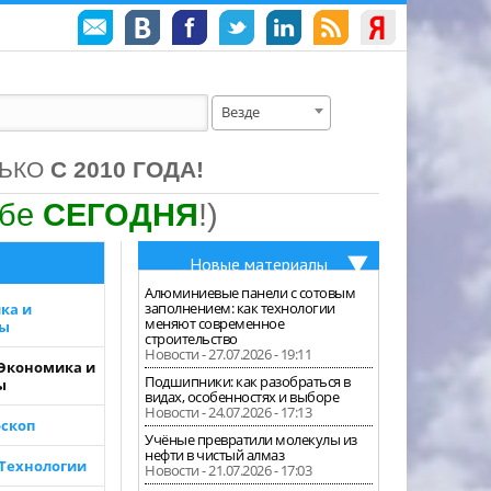
Везде
ЛЬКО
С 2010 ГОДА!
ебе
СЕГОДНЯ
!)
Новые материалы
Алюминиевые панели с сотовым
заполнением: как технологии
ка и
меняют современное
зы
строительство
Новости - 27.07.2026 - 19:11
 Экономика и
Подшипники: как разобраться в
ы
видах, особенностях и выборе
Новости - 24.07.2026 - 17:13
скоп
Учёные превратили молекулы из
нефти в чистый алмаз
 Технологии
Новости - 21.07.2026 - 17:03