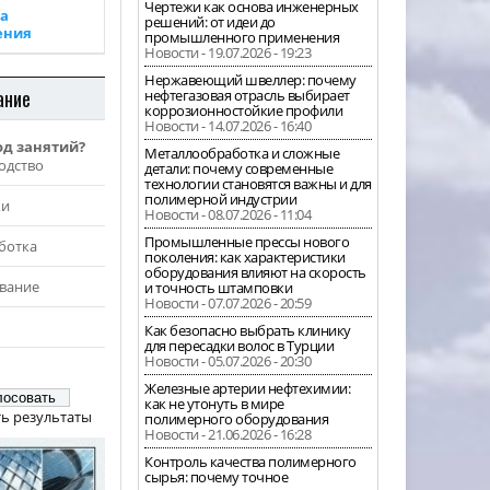
Чертежи как основа инженерных
а
решений: от идеи до
ения
промышленного применения
Новости - 19.07.2026 - 19:23
Нержавеющий швеллер: почему
ание
нефтегазовая отрасль выбирает
коррозионностойкие профили
Новости - 14.07.2026 - 16:40
од занятий?
Металлообработка и сложные
одство
детали: почему современные
технологии становятся важны и для
полимерной индустрии
жи
Новости - 08.07.2026 - 11:04
Промышленные прессы нового
ботка
поколения: как характеристики
оборудования влияют на скорость
вание
и точность штамповки
Новости - 07.07.2026 - 20:59
Как безопасно выбрать клинику
для пересадки волос в Турции
Новости - 05.07.2026 - 20:30
Железные артерии нефтехимии:
как не утонуть в мире
ь результаты
полимерного оборудования
Новости - 21.06.2026 - 16:28
Контроль качества полимерного
сырья: почему точное