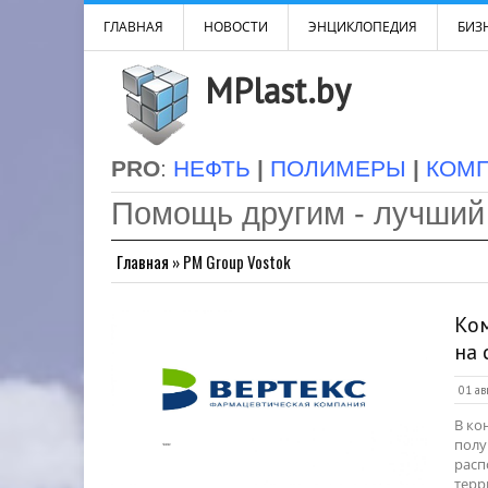
ГЛАВНАЯ
НОВОСТИ
ЭНЦИКЛОПЕДИЯ
БИЗН
MPlast.by
PRO
:
НЕФТЬ
|
ПОЛИМЕРЫ
|
КОМ
Помощь другим - лучший
Главная
»
PM Group Vostok
Ком
на 
01 ав
В ко
полу
расп
терр