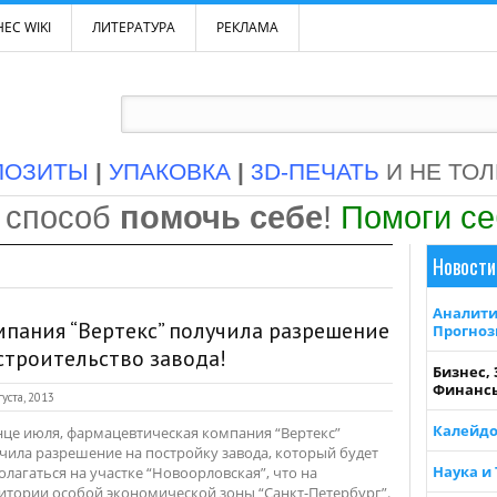
ЕС WIKI
ЛИТЕРАТУРА
РЕКЛАМА
ПОЗИТЫ
|
УПАКОВКА
|
3D-ПЕЧАТЬ
И НЕ ТО
 способ
помочь себе
!
Помоги с
Новости
Аналити
пания “Вертекс” получила разрешение
Прогно
строительство завода!
Бизнес,
Финанс
густа, 2013
Калейдо
нце июля, фармацевтическая компания “Вертекс”
чила разрешение на постройку завода, который будет
Наука и
олагаться на участке “Новоорловская”, что на
итории особой экономической зоны “Санкт-Петербург”.