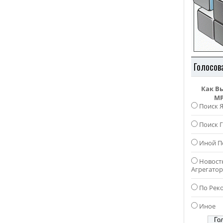
Голосов
Как В
MP
Поиск 
Поиск Г
Иной П
Новост
Агрегато
По Рек
Иное