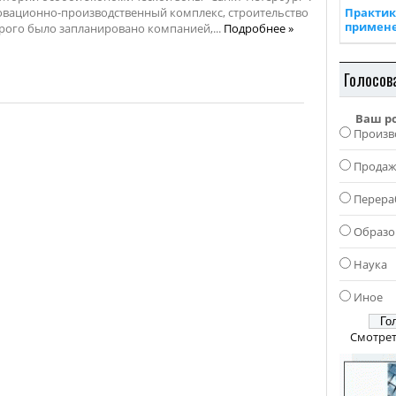
вационно-производственный комплекс, строительство
Практик
примен
рого было запланировано компанией,...
Подробнее »
Голосов
Ваш р
Произв
Прода
Перера
Образо
Наука
Иное
Смотрет