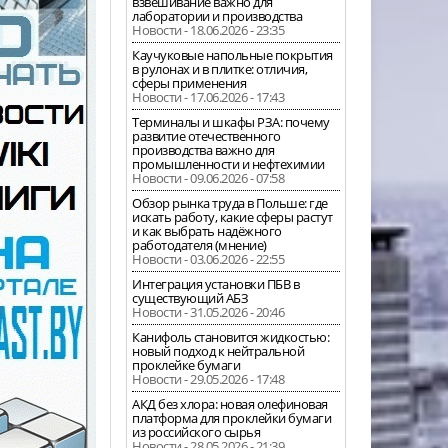
взвешивание важно для
лаборатории и производства
Новости - 18.06.2026 - 23:35
Каучуковые напольные покрытия
в рулонах и в плитке: отличия,
сферы применения
Новости - 17.06.2026 - 17:43
Терминалы и шкафы РЗА: почему
развитие отечественного
производства важно для
промышленности и нефтехимии
Новости - 09.06.2026 - 07:58
Обзор рынка труда в Польше: где
искать работу, какие сферы растут
и как выбрать надёжного
работодателя (мнение)
Новости - 03.06.2026 - 22:55
Интеграция установки ПБВ в
существующий АБЗ
Новости - 31.05.2026 - 20:46
Канифоль становится жидкостью:
новый подход к нейтральной
проклейке бумаги
Новости - 29.05.2026 - 17:48
АКД без хлора: новая олефиновая
платформа для проклейки бумаги
из российского сырья
Новости - 28.05.2026 - 21:39