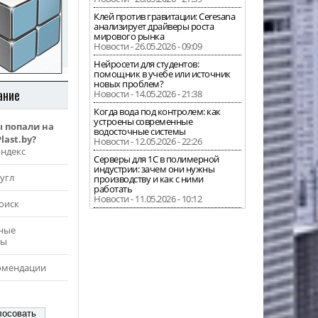
Клей против гравитации: Ceresana
анализирует драйверы роста
мирового рынка
Новости - 26.05.2026 - 09:09
Нейросети для студентов:
помощник в учебе или источник
новых проблем?
ание
Новости - 14.05.2026 - 21:38
Когда вода под контролем: как
устроены современные
ы попали на
водосточные системы
last.by?
Новости - 12.05.2026 - 22:26
Яндекс
Серверы для 1С в полимерной
индустрии: зачем они нужны
угл
производству и как с ними
работать
Новости - 11.05.2026 - 10:12
оиск
ные
ры
омендации