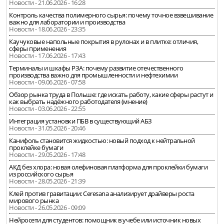
Новости - 21.06.2026 - 16:28
Контроль качества полимерного сырья: почему точное взвешивание
важно для лаборатории и производства
Новости - 18.06.2026 - 23:35
Каучуковые напольные покрытия в рулонах и в плитке: отличия,
сферы применения
Новости - 17.06.2026 - 17:43
Терминалы и шкафы РЗА: почему развитие отечественного
производства важно для промышленности и нефтехимии
Новости - 09.06.2026 - 07:58
Обзор рынка труда в Польше: где искать работу, какие сферы растут и
как выбрать надёжного работодателя (мнение)
Новости - 03.06.2026 - 22:55
Интеграция установки ПБВ в существующий АБЗ
Новости - 31.05.2026 - 20:46
Канифоль становится жидкостью: новый подход к нейтральной
проклейке бумаги
Новости - 29.05.2026 - 17:48
АКД без хлора: новая олефиновая платформа для проклейки бумаги
из российского сырья
Новости - 28.05.2026 - 21:39
Клей против гравитации: Ceresana анализирует драйверы роста
мирового рынка
Новости - 26.05.2026 - 09:09
Нейросети для студентов: помощник в учебе или источник новых