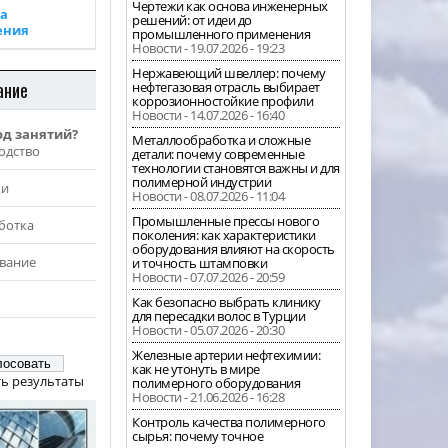
Чертежи как основа инженерных
а
решений: от идеи до
ения
промышленного применения
Новости - 19.07.2026 - 19:23
Нержавеющий швеллер: почему
ание
нефтегазовая отрасль выбирает
коррозионностойкие профили
Новости - 14.07.2026 - 16:40
од занятий?
Металлообработка и сложные
одство
детали: почему современные
технологии становятся важны и для
полимерной индустрии
жи
Новости - 08.07.2026 - 11:04
Промышленные прессы нового
ботка
поколения: как характеристики
оборудования влияют на скорость
вание
и точность штамповки
Новости - 07.07.2026 - 20:59
Как безопасно выбрать клинику
для пересадки волос в Турции
Новости - 05.07.2026 - 20:30
Железные артерии нефтехимии:
как не утонуть в мире
ь результаты
полимерного оборудования
Новости - 21.06.2026 - 16:28
Контроль качества полимерного
сырья: почему точное