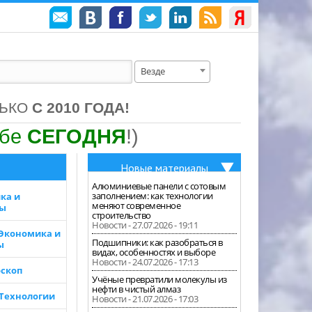
Везде
ЛЬКО
С 2010 ГОДА!
ебе
СЕГОДНЯ
!)
Новые материалы
Алюминиевые панели с сотовым
заполнением: как технологии
ка и
меняют современное
зы
строительство
Новости - 27.07.2026 - 19:11
 Экономика и
Подшипники: как разобраться в
ы
видах, особенностях и выборе
Новости - 24.07.2026 - 17:13
скоп
Учёные превратили молекулы из
нефти в чистый алмаз
 Технологии
Новости - 21.07.2026 - 17:03