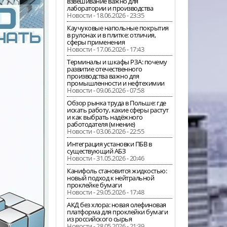
взвешивание важно для
лаборатории и производства
Новости - 18.06.2026 - 23:35
Каучуковые напольные покрытия
в рулонах и в плитке: отличия,
сферы применения
Новости - 17.06.2026 - 17:43
Терминалы и шкафы РЗА: почему
развитие отечественного
производства важно для
промышленности и нефтехимии
Новости - 09.06.2026 - 07:58
Обзор рынка труда в Польше: где
искать работу, какие сферы растут
и как выбрать надёжного
работодателя (мнение)
Новости - 03.06.2026 - 22:55
Интеграция установки ПБВ в
существующий АБЗ
Новости - 31.05.2026 - 20:46
Канифоль становится жидкостью:
новый подход к нейтральной
проклейке бумаги
Новости - 29.05.2026 - 17:48
АКД без хлора: новая олефиновая
платформа для проклейки бумаги
из российского сырья
Новости - 28.05.2026 - 21:39