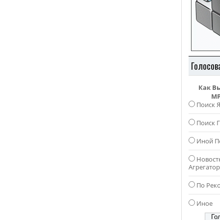
Голосов
Как В
MP
Поиск 
Поиск Г
Иной П
Новост
Агрегато
По Рек
Иное