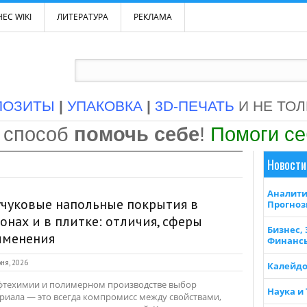
ЕС WIKI
ЛИТЕРАТУРА
РЕКЛАМА
ПОЗИТЫ
|
УПАКОВКА
|
3D-ПЕЧАТЬ
И НЕ ТО
 способ
помочь себе
!
Помоги с
Новости
Аналити
чуковые напольные покрытия в
Прогно
онах и в плитке: отличия, сферы
Бизнес,
именения
Финанс
ня, 2026
Калейдо
фтехимии и полимерном производстве выбор
Наука и
риала — это всегда компромисс между свойствами,