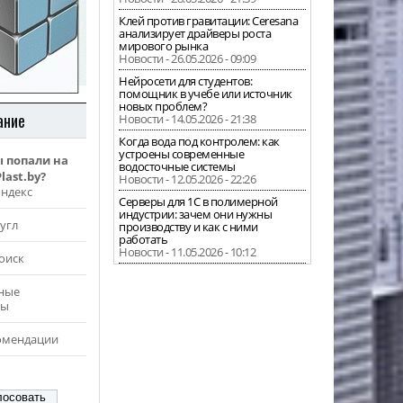
Клей против гравитации: Ceresana
анализирует драйверы роста
мирового рынка
Новости - 26.05.2026 - 09:09
Нейросети для студентов:
помощник в учебе или источник
новых проблем?
ание
Новости - 14.05.2026 - 21:38
Когда вода под контролем: как
устроены современные
ы попали на
водосточные системы
last.by?
Новости - 12.05.2026 - 22:26
Яндекс
Серверы для 1С в полимерной
индустрии: зачем они нужны
угл
производству и как с ними
работать
Новости - 11.05.2026 - 10:12
оиск
ные
ры
омендации