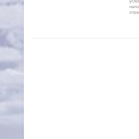
усло
напо
отра