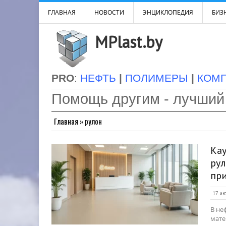
ГЛАВНАЯ
НОВОСТИ
ЭНЦИКЛОПЕДИЯ
БИЗН
MPlast.by
PRO
:
НЕФТЬ
|
ПОЛИМЕРЫ
|
КОМ
Помощь другим - лучший
Главная
»
рулон
Кау
рул
пр
17 ию
В не
мате