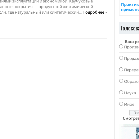
виями эксплуатации и экономикой. Каучуковые
Практик
льные покрытия — продукт той же химической
примен
сли, где натуральный или синтетический...
Подробнее »
Голосов
Ваш р
Произв
Прода
Перера
Образо
Наука
Иное
Смотрет