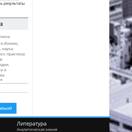
ь результаты
ка
писки
и (бизнес,
, наука,
оп, практика)
в
едии,
е и
иях
l
*
Литература
Аналитическая химия