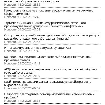
важно для лаборатории и производства
Новости - 18.06.2026 - 23:35
Каучуковые напольные покрытия в рулонах и в плитке: отличия,
сферы применения
Новости - 17.06.2026 - 17:43
Терминалы и шкафы РЗА: почему развитие отечественного
производства важно для промышленности и нефтехимии
Новости - 09.06.2026 - 07:58
Обзор рынка труда в Польше: где искать работу, какие сферы растут и
как выбрать надёжного работодателя (мнение)
Новости - 03.06.2026 - 22:55
Интеграция установки ПБВ в существующий АБЗ
Новости - 31.05.2026 - 20:46
Канифоль становится жидкостью: новый подход к нейтральной
проклейке бумаги
Новости - 29.05.2026 - 17:48
АКД без хлора: новая олефиновая платформа для проклейки бумаги
из российского сырья
Новости - 28.05.2026 - 21:39
Клей против гравитации: Ceresana анализирует драйверы роста
мирового рынка
Новости - 26.05.2026 - 09:09
Нейросети для студентов: помощник в учебе или источник новых
проблем?
Новости - 14.05.2026 - 21:38